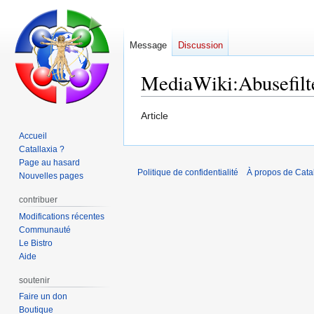
Message
Discussion
MediaWiki
:
Abusefilt
Aller
Aller
Article
à
à
Accueil
la
la
Catallaxia ?
navigation
recherche
Page au hasard
Politique de confidentialité
À propos de Catal
Nouvelles pages
contribuer
Modifications récentes
Communauté
Le Bistro
Aide
soutenir
Faire un don
Boutique