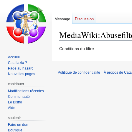
Message
Discussion
MediaWiki
:
Abusefilt
Aller
Aller
Conditions du filtre
à
à
Accueil
la
la
Catallaxia ?
navigation
recherche
Page au hasard
Politique de confidentialité
À propos de Catal
Nouvelles pages
contribuer
Modifications récentes
Communauté
Le Bistro
Aide
soutenir
Faire un don
Boutique