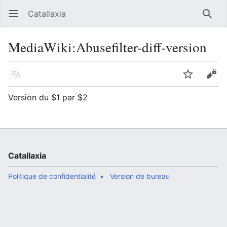
Catallaxia
Ouvrir le menu principal
Reche
MediaWiki
:
Abusefilter-diff-version
Langue
Suivre
Modifier
Version du $1 par $2
Catallaxia
Politique de confidentialité
Version de bureau