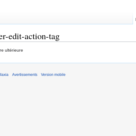
er-edit-action-tag
re ultérieure
laxia
Avertissements
Version mobile