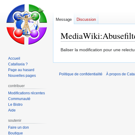
Message
Discussion
MediaWiki
:
Abusefilt
Aller
Aller
Baliser la modification pour une relectu
à
à
Accueil
la
la
Catallaxia ?
navigation
recherche
Page au hasard
Politique de confidentialité
À propos de Catal
Nouvelles pages
contribuer
Modifications récentes
Communauté
Le Bistro
Aide
soutenir
Faire un don
Boutique