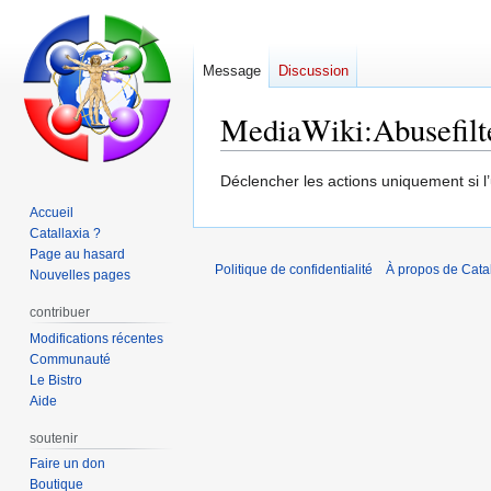
Message
Discussion
MediaWiki
:
Abusefilt
Aller
Aller
Déclencher les actions uniquement si l’
à
à
Accueil
la
la
Catallaxia ?
navigation
recherche
Page au hasard
Politique de confidentialité
À propos de Catal
Nouvelles pages
contribuer
Modifications récentes
Communauté
Le Bistro
Aide
soutenir
Faire un don
Boutique