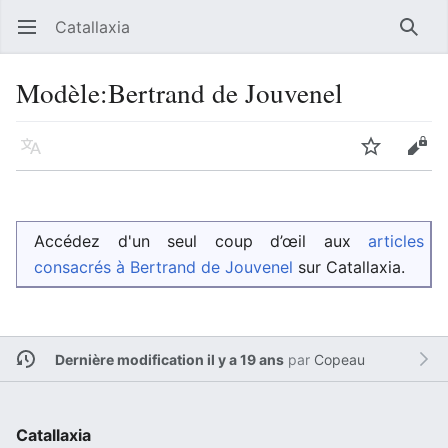
Catallaxia
Ouvrir le menu principal
Reche
Modèle
:
Bertrand de Jouvenel
Langue
Suivre
Modifier
Accédez d'un seul coup d’œil aux
articles
consacrés à Bertrand de Jouvenel
sur Catallaxia.
Dernière modification il y a 19 ans
par
Copeau
Catallaxia