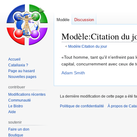
Modèle
Discussion
Modèle
:
Citation du j
<
Modèle:Citation du jour
Aller
Aller
«Tout homme, tant qu'il n'enfreint pas le
Accueil
à
à
capital, concurremment avec ceux de 
Catallaxia ?
la
la
Page au hasard
Adam Smith
navigation
recherche
Nouvelles pages
contribuer
Modifications récentes
La dernière modification de cette page a été fa
Communauté
Le Bistro
Politique de confidentialité
À propos de Catal
Aide
soutenir
Faire un don
Boutique