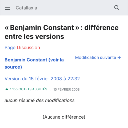
Catallaxia
Ouvrir le menu principal
Reche
« Benjamin Constant » : différence
entre les versions
Page
Discussion
Modification suivante →
Benjamin Constant
(voir la
source)
Version du 15 février 2008 à 22:32
,
1 155 OCTETS AJOUTÉS
15 FÉVRIER 2008
aucun résumé des modifications
(Aucune différence)