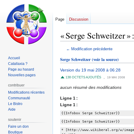
Page
Discussion
« Serge Schweitzer » :
Aller
Aller
← Modification précédente
à
à
Accueil
Serge Schweitzer
(voir la source)
la
la
Catallaxia ?
navigation
recherche
Page au hasard
Version du 19 mai 2008 à 06:28
Nouvelles pages
,
138 OCTETS AJOUTÉS
19 MAI 2008
contribuer
aucun résumé des modifications
Modifications récentes
Ligne 1 :
Communauté
Le Bistro
Ligne 1 :
Aide
{{Infobox Serge Schweitzer}}
soutenir
{{Infobox Serge Schweitzer}}
Faire un don
* [http://www.wikiberal.org/w/imag
Boutique