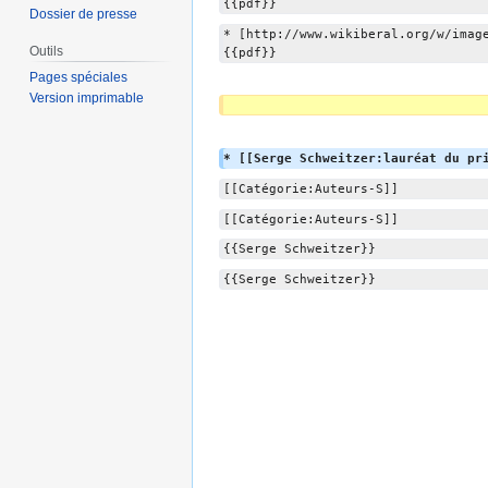
{{pdf}}
Dossier de presse
* [http://www.wikiberal.org/w/imag
Outils
{{pdf}}
Pages spéciales
Version imprimable
* [[Serge Schweitzer:lauréat du pr
[[Catégorie:Auteurs-S]]
[[Catégorie:Auteurs-S]]
{{Serge Schweitzer}}
{{Serge Schweitzer}}