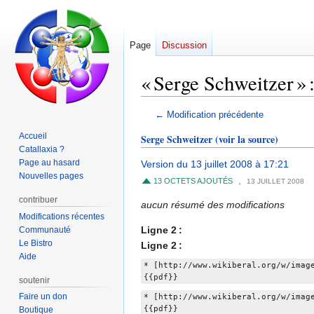
Page
Discussion
« Serge Schweitzer » :
Aller
Aller
← Modification précédente
à
à
Accueil
Serge Schweitzer
(voir la source)
la
la
Catallaxia ?
navigation
recherche
Page au hasard
Version du 13 juillet 2008 à 17:21
Nouvelles pages
,
13 OCTETS AJOUTÉS
13 JUILLET 2008
contribuer
aucun résumé des modifications
Modifications récentes
Ligne 2 :
Communauté
Le Bistro
Ligne 2 :
Aide
* [http://www.wikiberal.org/w/imag
{{pdf}}
soutenir
Faire un don
* [http://www.wikiberal.org/w/imag
{{pdf}}
Boutique