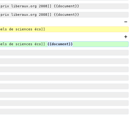
 prix liberaux.org 2008]] {{document}}
 prix liberaux.org 2008]] {{document}}
uels de sciences éco]]
uels de sciences éco]] 
{{document}}