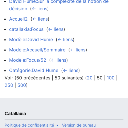
David Hume:Sur la complexité de la notion de
décision
‎
(
← liens
)
Accueil2
‎
(
← liens
)
catallaxia:Focus
‎
(
← liens
)
Modèle:David Hume
‎
(
← liens
)
Modèle:Accueil/Sommaire
‎
(
← liens
)
Modèle:Focus/52
‎
(
← liens
)
Catégorie:David Hume
‎
(
← liens
)
Voir (
50 précédentes
|
50 suivantes
) (
20
|
50
|
100
|
250
|
500
)
Catallaxia
Politique de confidentialité
Version de bureau