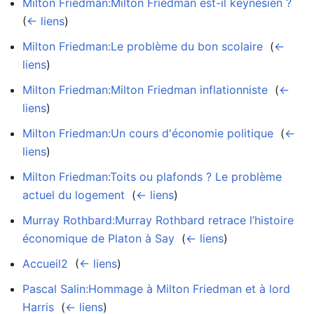
Milton Friedman:Milton Friedman est-il keynésien ?
‎
(
← liens
)
Milton Friedman:Le problème du bon scolaire
‎
(
←
liens
)
Milton Friedman:Milton Friedman inflationniste
‎
(
←
liens
)
Milton Friedman:Un cours d'économie politique
‎
(
←
liens
)
Milton Friedman:Toits ou plafonds ? Le problème
actuel du logement
‎
(
← liens
)
Murray Rothbard:Murray Rothbard retrace l’histoire
économique de Platon à Say
‎
(
← liens
)
Accueil2
‎
(
← liens
)
Pascal Salin:Hommage à Milton Friedman et à lord
Harris
‎
(
← liens
)