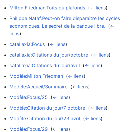
Milton Friedman:Toits ou plafonds
‎
(
← liens
)
Philippe Nataf:Peut-on faire disparaître les cycles
économiques. Le secret de la banque libre.
‎
(
←
liens
)
catallaxia:Focus
‎
(
← liens
)
catallaxia:Citations du jour/octobre
‎
(
← liens
)
catallaxia:Citations du jour/avril
‎
(
← liens
)
Modèle:Milton Friedman
‎
(
← liens
)
Modèle:Accueil/Sommaire
‎
(
← liens
)
Modèle:Focus/25
‎
(
← liens
)
Modèle:Citation du jour/7 octobre
‎
(
← liens
)
Modèle:Citation du jour/23 avril
‎
(
← liens
)
Modèle:Focus/29
‎
(
← liens
)