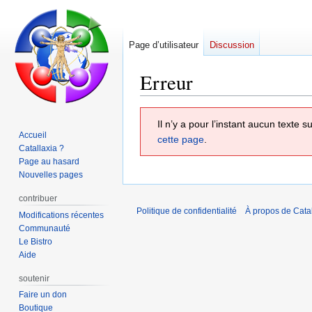
Page d’utilisateur
Discussion
Erreur
Aller
Aller
Il n’y a pour l’instant aucun texte
à
à
Accueil
cette page
.
la
la
Catallaxia ?
navigation
recherche
Page au hasard
Nouvelles pages
contribuer
Politique de confidentialité
À propos de Catal
Modifications récentes
Communauté
Le Bistro
Aide
soutenir
Faire un don
Boutique