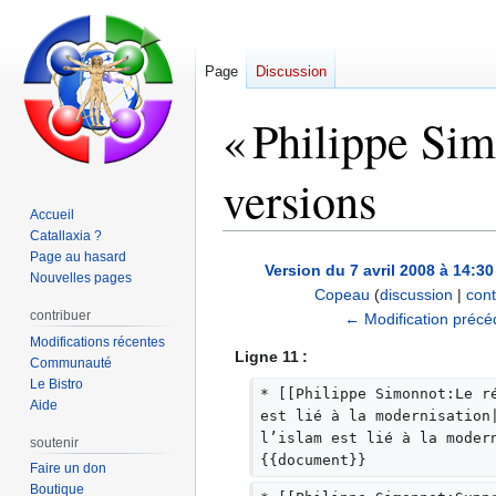
Page
Discussion
« Philippe Simo
versions
Accueil
Catallaxia ?
Page au hasard
Aller
Aller
Version du 7 avril 2008 à 14:30
Nouvelles pages
à
à
Copeau
(
discussion
|
cont
la
la
contribuer
A
← Modification précé
navigation
recherche
u
Modifications récentes
Ligne 11 :
Communauté
c
Le Bistro
u
* [[Philippe Simonnot:Le r
Aide
n
est lié à la modernisation
l’islam est lié à la moder
r
soutenir
{{document}}
é
Faire un don
s
Boutique