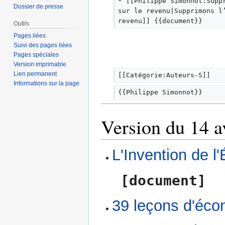
* [[Philippe Simonnot:Supp
Dossier de presse
u
sur le revenu|Supprimons l
m
revenu]] {{document}}
Outils
é
Pages liées
d
Suivi des pages liées
e
Pages spéciales
s
Version imprimable
m
Lien permanent
[[Catégorie:Auteurs-S]]
Informations sur la page
o
{{Philippe Simonnot}}
d
i
Version du 14 a
f
i
c
L'Invention de l'
a
t
i
[document]
o
n
39 leçons d'éco
s