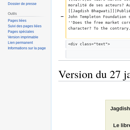
Dossier de presse
u
moralité de ses acteurs? A
m
[[Jagdish Bhagwati]]|Publi
Outils
John Templeton Foundation 
é
Pages liées
''Does the free market cor
d
Suivi des pages liées
character? To the contrary
e
Pages spéciales
s
Version imprimable
m
Lien permanent
<div class="text">
Informations sur la page
o
d
i
f
Version du 27 j
i
c
a
t
i
o
Jagdish
n
s
Le libr