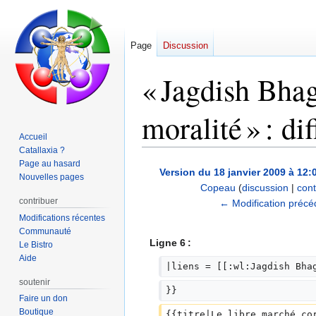
Page
Discussion
« Jagdish Bha
moralité » : di
Accueil
Catallaxia ?
Page au hasard
Aller
Aller
Version du 18 janvier 2009 à 12:
Nouvelles pages
à
à
Copeau
(
discussion
|
cont
la
la
contribuer
A
← Modification précé
navigation
recherche
u
Modifications récentes
Communauté
c
Ligne 6 :
Le Bistro
u
Aide
n
|liens = [[:wl:Jagdish Bha
r
soutenir
}}
é
Faire un don
s
Boutique
{{titre|Le libre marché co