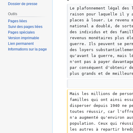
r
Dossier de presse
é
Le plafonnement légal des 
s
Outils
raison pour laquelle il y 
places à louer. Le revenu 
u
Pages liées
national a doublé, de sort
Suivi des pages liées
m
des individus et des famil
Pages spéciales
é
revenus monétaires plus él
Version imprimable
d
Lien permanent
guerre. Ils peuvent se per
e
Informations sur la page
des loyers substantielleme
s
qu'avant la guerre, mais l
m
n'ont pas à payer davantag
o
par conséquent d'obtenir d
d
plus grands et de meilleur
i
f
i
Mais les millions de perso
c
familles qui ont ainsi ess
a
disperser depuis 1940 ne p
toutes réussir, car l'offr
t
n'a augmenté qu'environ au
i
population. Ceux qui réuss
o
les autres à repartir bred
n