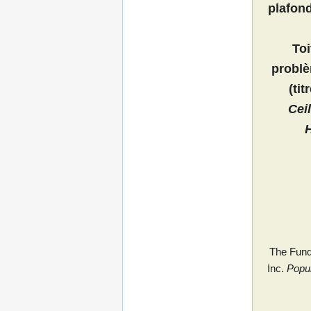
plafon
Toi
problè
(tit
Cei
The Fund
Inc.
Popu