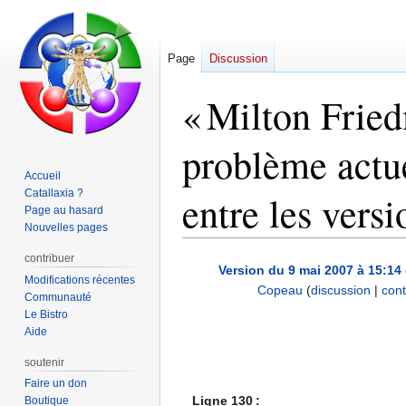
Page
Discussion
« Milton Fried
problème actue
Accueil
Catallaxia ?
entre les versi
Page au hasard
Nouvelles pages
contribuer
Aller
Aller
Version du 9 mai 2007 à 15:14
Modifications récentes
à
à
Copeau
(
discussion
|
cont
Communauté
la
la
A
Le Bistro
navigation
recherche
u
Aide
c
soutenir
u
Faire un don
n
Ligne 130 :
Boutique