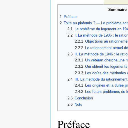
Sommaire
1
Préface
2
Toits ou plafonds ? — Le problème act
2.1
Le problème du logement en 19
2.2
I. La méthode de 1906 : le ratio
2.2.1
Objections au rationnemen
2.2.2
Le rationnement actuel d
2.3
II. La méthode de 1946 : le rati
2.3.1
Un vétéran cherche une 
2.3.2
Qui obtient les logements
2.3.3
Les coûts des méthodes a
2.4
III. La méthode du rationnement
2.4.1
Les origines et la durée p
2.4.2
Les futurs problèmes du 
2.5
Conclusion
2.6
Note
Préface