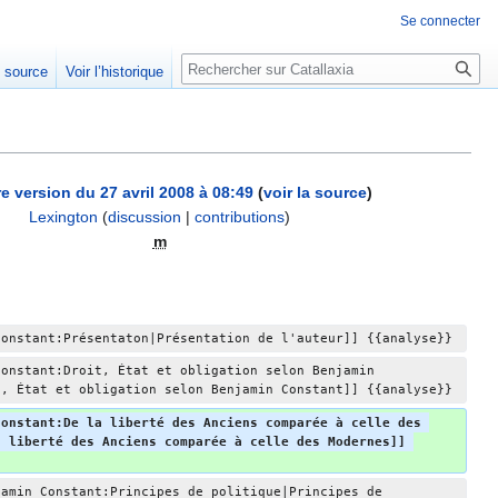
Se connecter
Rechercher
e source
Voir l’historique
e version du 27 avril 2008 à 08:49
(
voir la source
)
Lexington
(
discussion
|
contributions
)
m
Constant:Présentaton|Présentation de l'auteur]] {{analyse}}
Constant:Droit, État et obligation selon Benjamin 
t, État et obligation selon Benjamin Constant]] {{analyse}}
Constant:De la liberté des Anciens comparée à celle des 
a liberté des Anciens comparée à celle des Modernes]] 
jamin Constant:Principes de politique|Principes de 