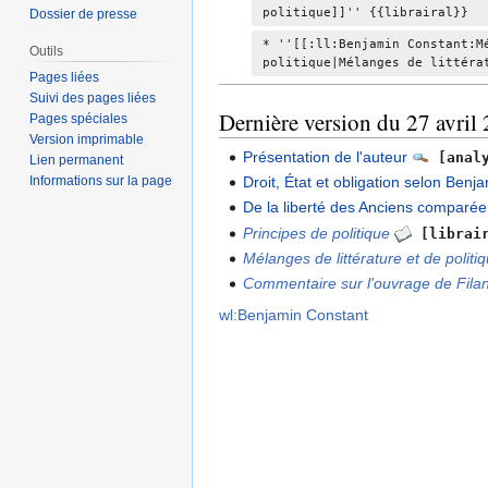
é
politique]]'' {{librairal}}
Dossier de presse
d
* ''[[:ll:Benjamin Constant:M
Outils
e
politique|Mélanges de littéra
Pages liées
s
Suivi des pages liées
m
Dernière version du 27 avril
Pages spéciales
o
Version imprimable
d
Présentation de l'auteur
[analy
Lien permanent
i
Droit, État et obligation selon Ben
Informations sur la page
f
De la liberté des Anciens comparé
i
Principes de politique
[librai
c
Mélanges de littérature et de politi
a
Commentaire sur l'ouvrage de Filan
t
wl:Benjamin Constant
i
o
n
s