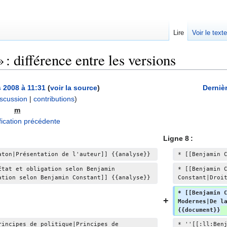
Lire
Voir le text
: différence entre les versions
 2008 à 11:31
(
voir la source
)
Dernièr
iscussion
|
contributions
)
m
A
ication précédente
u
Ligne 8 :
c
u
aton|Présentation de l'auteur]] {{analyse}}
* [[Benjamin 
n
État et obligation selon Benjamin 
* [[Benjamin 
r
ation selon Benjamin Constant]] {{analyse}}
Constant|Droi
é
* [[Benjamin 
s
Modernes|De l
u
{{document}}
m
rincipes de politique|Principes de 
* ''[[:ll:Ben