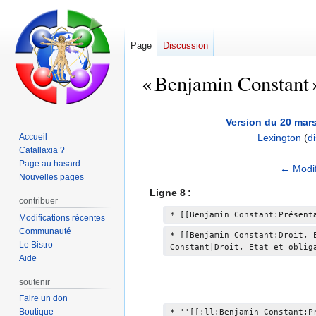
Page
Discussion
« Benjamin Constant » 
Aller
Aller
Version du 20 mars
à
à
Accueil
Lexington
(
d
la
la
Catallaxia ?
navigation
recherche
Page au hasard
A
← Modif
Nouvelles pages
u
Ligne 8 :
c
contribuer
u
* [[Benjamin Constant:Présent
Modifications récentes
n
Communauté
* [[Benjamin Constant:Droit, 
Le Bistro
r
Constant|Droit, État et oblig
Aide
é
s
soutenir
u
Faire un don
m
Boutique
* ''[[:ll:Benjamin Constant:P