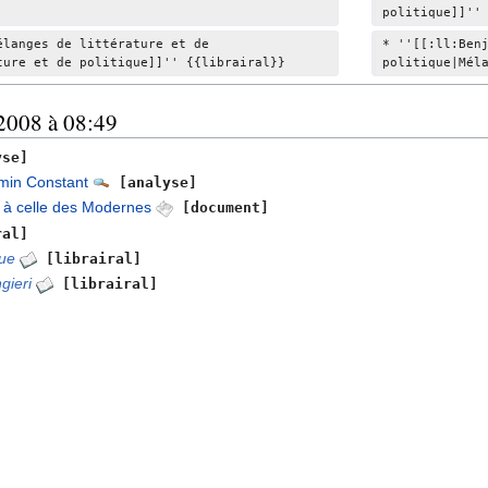
é
politique]]''
d
élanges de littérature et de 
* ''[[:ll:Ben
e
ture et de politique]]'' {{librairal}}
politique|Mél
s
m
 2008 à 08:49
o
d
se]
i
jamin Constant
[analyse]
f
e à celle des Modernes
[document]
i
ral]
c
que
[librairal]
a
gieri
[librairal]
t
i
o
n
s