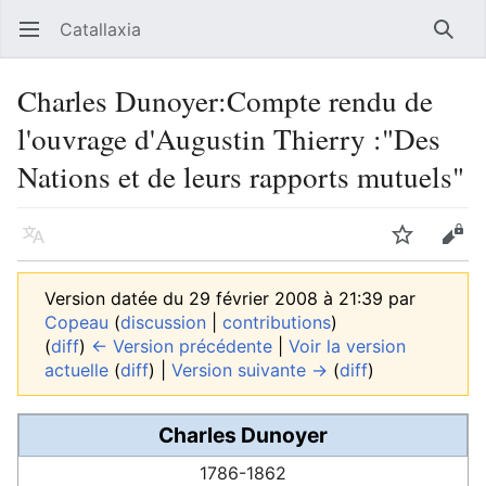
Catallaxia
Ouvrir le menu principal
Reche
Charles Dunoyer:Compte rendu de
l'ouvrage d'Augustin Thierry :"Des
Nations et de leurs rapports mutuels"
Langue
Suivre
Modifier
Version datée du 29 février 2008 à 21:39 par
Copeau
(
discussion
|
contributions
)
(
diff
)
← Version précédente
|
Voir la version
actuelle
(
diff
) |
Version suivante →
(
diff
)
Charles Dunoyer
1786-1862