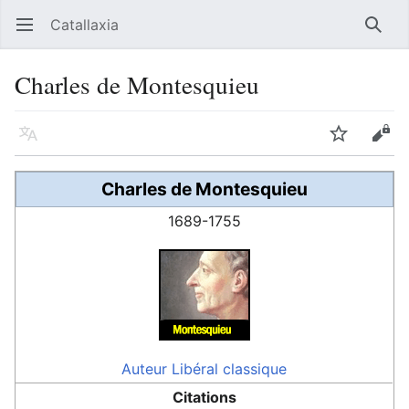
Catallaxia
Ouvrir le menu principal
Reche
Charles de Montesquieu
Langue
Suivre
Modifier
Charles de Montesquieu
1689-1755
Auteur
Libéral classique
Citations