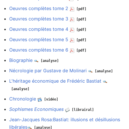
Oeuvres complètes tome 2
[pdf]
Oeuvres complètes tome 3
[pdf]
Oeuvres complètes tome 4
[pdf]
Oeuvres complètes tome 5
[pdf]
Oeuvres complètes tome 6
[pdf]
Biographie
[analyse]
Nécrologie par Gustave de Molinari
[analyse]
L'héritage économique de Frédéric Bastiat
[analyse]
Chronologie
[vidéo]
Sophismes Economiques
[librairal]
Jean-Jacques Rosa:Bastiat: illusions et désillusions
libérales
[analyse]