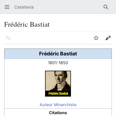
Catallaxia
Ouvrir le menu principal
Reche
Frédéric Bastiat
Langue
Suivre
Modifier
Frédéric Bastiat
1801-1850
Auteur
Minarchiste
Citations