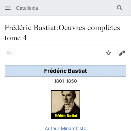
Catallaxia
Ouvrir le menu principal
Reche
Frédéric Bastiat:Oeuvres complètes
tome 4
Langue
Suivre
Modifier
Frédéric Bastiat
1801-1850
Auteur
Minarchiste