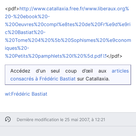
<pdf>
http://www.catallaxia.free.fr/www.liberaux.org%
20-%20ebook%20-
%20Oeuvres%20compl%e8tes%20de%20Fr%e9d%e9ri
c%20Bastiat%20-
%20Tome%204%20%5b%20Sophismes%20%e9conom
iques%20-
%20Petits%20pamphlets%20I%20%5d.pdf
</pdf>
Accédez d'un seul coup d’œil aux
articles
consacrés à Frédéric Bastiat
sur Catallaxia.
wl:Frédéric Bastiat
Dernière modification le 25 mai 2007, à 12:21