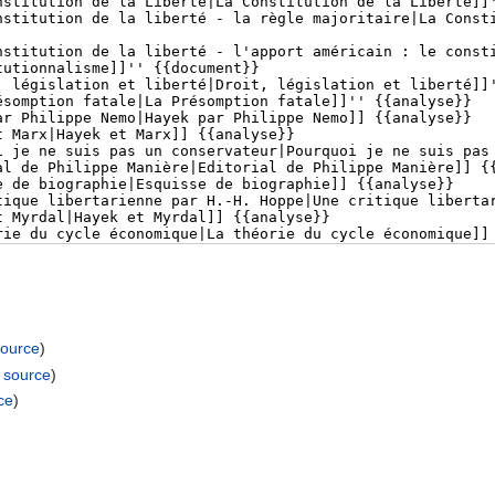
source
)
a source
)
rce
)