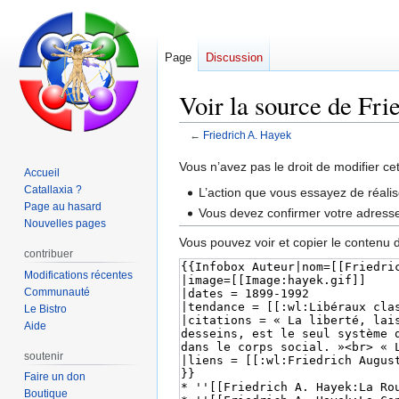
Page
Discussion
Voir la source de Fr
←
Friedrich A. Hayek
Aller
Aller
Vous n’avez pas le droit de modifier ce
Accueil
à
à
Catallaxia ?
L’action que vous essayez de réalis
la
la
Page au hasard
Vous devez confirmer votre adresse 
navigation
recherche
Nouvelles pages
Vous pouvez voir et copier le contenu 
contribuer
Modifications récentes
Communauté
Le Bistro
Aide
soutenir
Faire un don
Boutique