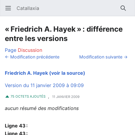
Catallaxia
Ouvrir le menu principal
Reche
« Friedrich A. Hayek » : différence
entre les versions
Page
Discussion
← Modification précédente
Modification suivante →
Friedrich A. Hayek
(voir la source)
Version du 11 janvier 2009 à 09:09
,
75 OCTETS AJOUTÉS
11 JANVIER 2009
aucun résumé des modifications
Ligne 43 :
Ligne 43 :