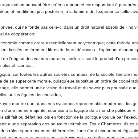
d'organisation pouvant être créées a priori et correspondant à peu près a
lées et modifiées qu'a posteriori, à la lumière de l'expérience collective
 privée, qui ne fonde pas celle-ci dans un droit naturel absolu de l'indi
nel de coopération;
 l'économie comme ordre essentiellement polycentrique; cette théorie 
nt laissés entièrement libres de leurs décisions - l'optimum économi
 et de l'origine des valeurs morales : celles-ci sont le produit d'un proc
 plus efficientes ;
ogique, sur toutes les autres sociétés connues, de la société libérale 
e de sa supériorité morale, puisqu'eue substitue un ordre de coopération
change, elle permet une division du travail et du savoir plus poussée q
llectuelles égales des individus;
e; Hayek montre que, dans nos systèmes représentatifs modernes, les g
n d'une même majorité, soumise à la logique du « marché politique ». I
latif fait ou défait les lois en fonction de la politique voulue par l'exéc
nir à une séparation des pouvoirs véritables. Deux Chambres, élues 
t des rôles rigoureusement différenciés, l'une étant uniquement législativ
eut voter aucune mesure qui contrevienne aux règles générales posée