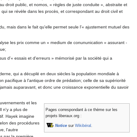
u droit public, et nomos, « règles de juste conduite », abstraite et
 qui se révèle dans les procès, et correspondant au droit civil et
vidu, mais dans le fait qu'elle permet seule l'« ajustement mutuel des
analyse les prix comme un « medium de conununication » assurant -
que;
essus d'« essais et d'erreurs » mémorisé par la société qui a
moderne, qui a décuplé en deux siècles la population mondiale à
 pacifique à l'antique ordre de prédation; celle de sa supériorité
ue jamais auparavant, et donc une croissance exponentielle du savoir
ouvernements et les
l n'y a plus de
Pages correspondant à ce thème sur les
projets liberaux.org :
utif. Hayek imagine
selon des procédures
Notice
sur
Wikibéral
.
e, l'autre
s par la première.