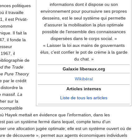
informations dont il dispose ou son
ences politiques
environnement pour poursuivre ses propres
 il travaille
desseins, est le seul système qui permette
 il est Privät-
d'assurer la mobilisation la plus optimale
t nommé
possible de l'ensemble des connaissances
que. Il fait la
dispersées dans le corps social. »
7, il fonde la
« Laisser la loi aux mains de gouvernants
fesseur
élus, c'est confier le pot de crème à la garde
1967, il
du chat. »
bibliographie de
d the Trade
Galaxie liberaux.org
e Pure Theory
Wikibéral
 par le crédit
distordre la
Articles internes
e massif.
La
Liste de tous les articles
her sur la
incompatible
ù Hayek mettait en évidence que l'information, dans les
'est pas un système fermé dans lequel, compte tenu d'un
ser une allocation jugée optimale; elle est un système ouvert où de
ure de découverte », permet aux agents économiques individuels