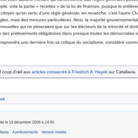
le, vote la partie « recettes » de la loi de finances, puisque le prélèv
n citoyen qu'en vertu d'une règle générale; en revanche, c'est l'autre C
gles, mais des mesures particulières. Ainsi, la majorité gouvernementa
ouvelles qui ne pèseraient que sur les électeurs de la minorité et don
 des prélèvements obligatoires dans presque toutes les démocraties oc
eprendra une dernière fois sa critique du socialisme, considéré comme 
l coup d’œil aux
articles consacrés à Friedrich A. Hayek
sur Catallaxia.
yek
aite le 19 décembre 2008 à 14:40.
laxia
Avertissements
Version mobile