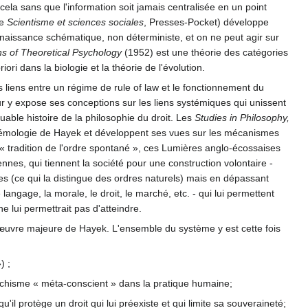
la sans que l'information soit jamais centralisée en un point
re
Scientisme et sciences sociales
, Presses-Pocket) développe
naissance schématique, non déterministe, et on ne peut agir sur
ns of Theoretical Psychology
(1952) est une théorie des catégories
ri dans la biologie et la théorie de l'évolution.
es liens entre un régime de rule of law et le fonctionnement du
 y expose ses conceptions sur les liens systémiques qui unissent
quable histoire de la philosophie du droit. Les
Studies in Philosophy,
émologie de Hayek et développent ses vues sur les mécanismes
la « tradition de l'ordre spontané », ces Lumières anglo-écossaises
nes, qui tiennent la société pour une construction volontaire -
mmes (ce qui la distingue des ordres naturels) mais en dépassant
 langage, la morale, le droit, le marché, etc. - qui lui permettent
 lui permettrait pas d'atteindre.
’œuvre majeure de Hayek. L'ensemble du système y est cette fois
) ;
sychisme « méta-conscient » dans la pratique humaine;
 qu'il protège un droit qui lui préexiste et qui limite sa souveraineté;