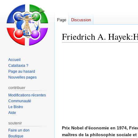
Page
Discussion
Friedrich A. Hayek:
Aller
Aller
à
à
Accueil
la
la
Catallaxia ?
navigation
recherche
Page au hasard
Nouvelles pages
contribuer
Modifications récentes
Communauté
Le Bistro
Aide
soutenir
Prix Nobel d'économie en 1974, Fri
Faire un don
maîtres de la philosophie sociale et
Boutique