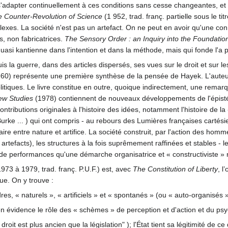
dapter continuellement à ces conditions sans cesse changeantes, et ce
 Counter-Revolution of Science
(1 952, trad. franç. partielle sous le tit
xes. La société n'est pas un artefact. On ne peut en avoir qu'une con
s, non fabricatrices.
The Sensory Order : an Inquiry into the Foundatio
asi kantienne dans l'intention et dans la méthode, mais qui fonde l'a prio
is la guerre, dans des articles dispersés, ses vues sur le droit et sur l
60) représente une première synthèse de la pensée de Hayek. L'auteur
 politiques. Le livre constitue en outre, quoique indirectement, une remar
ew Studies
(1978) contiennent de nouveaux développements de l'épist
 contributions originales à l'histoire des idées, notamment l'histoire de 
ke ... ) qui ont compris - au rebours des Lumières françaises cartésien
aire entre nature et artifice. La société construit, par l'action des ho
 artefacts), les structures à la fois suprêmement raffinées et stables - le
de performances qu'une démarche organisatrice et « constructiviste » ne
1973 à 1979, trad. franç. P.U.F.) est, avec
The Constitution of Liberty
, l
ue. On y trouve :
s, « naturels », « artificiels » et « spontanés » (ou « auto-organisés »
en évidence le rôle des « schèmes » de perception et d'action et du p
 droit est plus ancien que la législation" ); l'État tient sa légitimité de ce