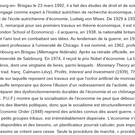
urg-en- Brisgau le 23 mars 1992, il a fait des études de droit et de sci
 engagé comme expert à l'Institut autrichien de recherche économique, où
 de l'école autrichienne d'économie, Ludwig von Mises. De 1929 à 1931,
931, remarqué pour ses premiers travaux en théorie économique, il es
ndon School of Economics) - il acquerra, en 1938, la nationalité britanni
 l'ami tout en combattant ses idées. Au lendemain de la guerre, en 194
vient professeur à l'université de Chicago. Il est nommé, en 1962, pro
ribourg-en-Brisgau (Allemagne fédérale). Après sa retraite officielle, en 
iversité de Salzbourg. En 1974, il reçoit le prix Nobel d'économie. La 
os, dont une vingtaine de livres, parmi lesquels :
Monetary Theory an
 trad. franç. Calmann-Lévy),
Profits, Interest and Investment
(1939),
Th
sur laquelle reposent ces travaux est que l'octroi artificiel de monnaie
auffe temporaire qui donne l'illusion d'un redressement de l'activité, de 
e préparer des dysfonctionnements durables de l'économie et un chômag
ç. P.U.F.) montre que la socialisation de l'économie ne peut que débouc
ris des libertés politiques, donc que le socialisme est structurellement 
 Economic Order
(1948) reprend des articles connus dès avant guerre, o
petits groupes tribaux, est irrémédiablement dispersée. L'économie n
sponibles et des besoins, un planificateur pourrait calculer, puis impo
esoins se créent sans cesse. Seule la procédure de marché, « procéd