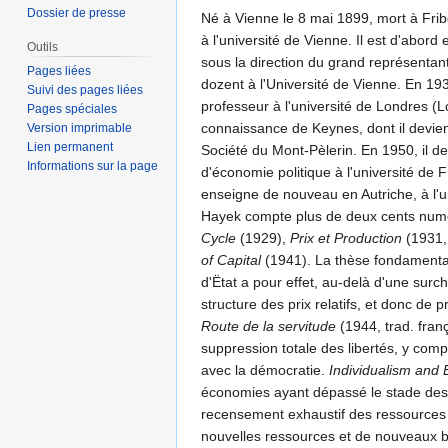
Dossier de presse
Né à Vienne le 8 mai 1899, mort à Fribo
à l'université de Vienne. Il est d'abord
Outils
sous la direction du grand représentant
Pages liées
dozent à l'Université de Vienne. En 1
Suivi des pages liées
professeur à l'université de Londres (Lo
Pages spéciales
connaissance de Keynes, dont il devient
Version imprimable
Lien permanent
Société du Mont-Pèlerin. En 1950, il de
Informations sur la page
d'économie politique à l'université de F
enseigne de nouveau en Autriche, à l'un
Hayek compte plus de deux cents numér
Cycle
(1929),
Prix et Production
(1931,
of Capital
(1941). La thèse fondamentale 
d'Ëtat a pour effet, au-delà d'une surch
structure des prix relatifs, et donc d
Route de la servitude
(1944, trad. fran
suppression totale des libertés, y comp
avec la démocratie.
Individualism and
économies ayant dépassé le stade des 
recensement exhaustif des ressources di
nouvelles ressources et de nouveaux b