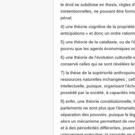
le droit se subdivise en thesis, règles 
inintentionnelles, ne pouvant être formu
pénal;
4) une théorie cognitive de la propriété
anticipations » et donc un ordre ration
5) une théorie de la catallaxie, ou de
pourvu que les agents économiques soie
6) une théorie de l'évolution culturelle
conservé celles qui se sont révélées les
7) la thèse de la supériorité anthropoi
ressources naturelles inchangées ; cell
intellectuelle, puisque, organisant l'é
possédé par la société, à capacités inte
8) enfin, une théorie constitutionnell
parlements ne sont plus que l'émanatio
séparation des pouvoirs, puisque le légis
alors un mécanisme permettant de reve
et à des périodicités différentes, jouen
uniquement exécutive; la seconde ne p