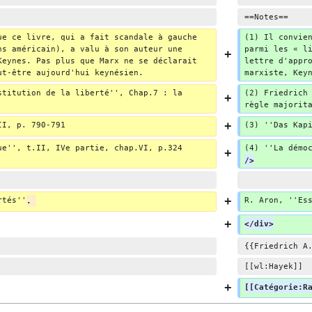
==Notes==
ue ce livre, qui a fait scandale à gauche 
(1) Il convie
ns américain), a valu à son auteur une 
parmi les « l
Keynes. Pas plus que Marx ne se déclarait 
lettre d'appr
ut-être aujourd'hui keynésien.
marxiste, Key
stitution de la liberté'', Chap.7 : la 
(2) Friedrich
règle majorit
II, p. 790-791
(3) ''Das Kap
ue'', t.II, IVe partie, chap.VI, p.324
(4) ''La démo
/>
rtés''
. 
R. Aron, ''Es
</div>
{{Friedrich A
[[wl:Hayek]]
[[Catégorie:R