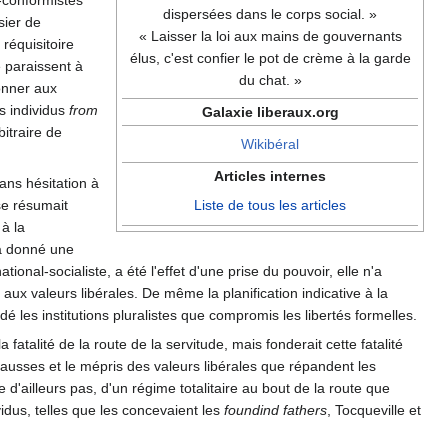
dispersées dans le corps social. »
sier de
« Laisser la loi aux mains de gouvernants
 réquisitoire
élus, c'est confier le pot de crème à la garde
e paraissent à
du chat. »
donner aux
s individus
from
Galaxie liberaux.org
bitraire de
Wikibéral
Articles internes
ans hésitation à
 se résumait
Liste de tous les articles
à la
9 a donné une
ional-socialiste, a été l'effet d'une prise du pouvoir, elle n'a
le aux valeurs libérales. De même la planification indicative à la
é les institutions pluralistes que compromis les libertés formelles.
fatalité de la route de la servitude, mais fonderait cette fatalité
 fausses et le mépris des valeurs libérales que répandent les
e d'ailleurs pas, d'un régime totalitaire au bout de la route que
idus, telles que les concevaient les
foundind fathers
, Tocqueville et