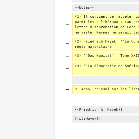
==Notes==
(1) Il convient de rappeler q
parmi les « libéraux » (au se
lettre d'approbation de Lord 
marxiste, Keynes ne serait pe
(2) Friedrich Hayek, ''La Con
règle majoritaire
(3) ''Das Kapital'', Tome XXI
(4) ''La démocratie en Amériq
R. Aron, ''Essai sur les libe
{{Friedrich A. Hayek}}
[[wl:Hayek]]