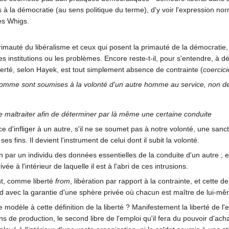
s à la démocratie (au sens politique du terme), d'y voir l'expression norm
es Whigs.
rimauté du libéralisme et ceux qui posent la primauté de la démocratie, i
 institutions ou les problèmes. Encore reste-t-il, pour s'entendre, à déf
iberté, selon Hayek, est tout simplement absence de contrainte (
coercic
n homme sont soumises à la volonté d'un autre homme au service, non de
e maltraiter afin de déterminer par là même une certaine conduite
 d'infliger à un autre, s'il ne se soumet pas à notre volonté, une sanct
es fins. Il devient l'instrument de celui dont il subit la volonté.
n par un individu des données essentielles de la conduite d'un autre ; 
e à l'intérieur de laquelle il est à l'abri de ces intrusions.
nt, comme liberté
from
, libération par rapport à la contrainte, et cette 
ond avec la garantie d'une sphère privée où chacun est maître de lui-mê
 de modèle à cette définition de la liberté ? Manifestement la liberté de
s de production, le second libre de l'emploi qu'il fera du pouvoir d'ach