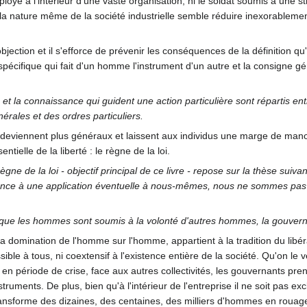
oyé à l'intérieur d'une vaste organisation, ni le soldat soumis à une stri
us, la nature même de la société industrielle semble réduire inexorablem
ection et il s'efforce de prévenir les conséquences de la définition qu'i
spécifique qui fait d'un homme l'instrument d'un autre et la consigne gé
 et la connaissance qui guident une action particulière sont répartis ent
nérales et des ordres particuliers.
deviennent plus généraux et laissent aux individus une marge de manœuv
tielle de la liberté : le règne de la loi.
règne de la loi - objectif principal de ce livre - repose sur la thèse su
érence à une application éventuelle à nous-mêmes, nous ne sommes pas
fie que les hommes sont soumis à la volonté d'autres hommes, la gouvern
 la domination de l'homme sur l'homme, appartient à la tradition du libéra
ssible à tous, ni coextensif à l'existence entière de la société. Qu'on l
 période de crise, face aux autres collectivités, les gouvernants pren
truments. De plus, bien qu'à l'intérieur de l'entreprise il ne soit pas ex
nsforme des dizaines, des centaines, des milliers d'hommes en rouages d