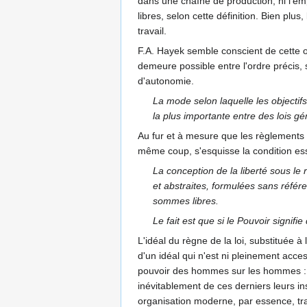
dans une chaîne de production, ni l'empl
libres, selon cette définition. Bien pl
travail.
F.A. Hayek semble conscient de cette obj
demeure possible entre l'ordre précis, 
d'autonomie.
La mode selon laquelle les objectifs
la plus importante entre des lois gé
Au fur et à mesure que les règlements 
même coup, s'esquisse la condition essen
La conception de la liberté sous le 
et abstraites, formulées sans réf
sommes libres.
Le fait est que si le Pouvoir signi
L'idéal du règne de la loi, substituée à
d'un idéal qui n'est ni pleinement acce
pouvoir des hommes sur les hommes : en
inévitablement de ces derniers leurs ins
organisation moderne, par essence, tra