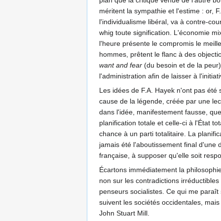
méritent la sympathie et l'estime : or,
l'individualisme libéral, va à contre-cour
whig toute signification. L'économie mix
l'heure présente le compromis le meille
hommes, prêtent le flanc à des objectio
want and fear
(du besoin et de la peur),
l'administration afin de laisser à l'initi
Les idées de F.A. Hayek n'ont pas été 
cause de la légende, créée par une le
dans l'idée, manifestement fausse, que 
planification totale et celle-ci à l'Éta
chance à un parti totalitaire. La planifi
jamais été l'aboutissement final d'une de
française, à supposer qu'elle soit resp
Écartons immédiatement la philosophie de
non sur les contradictions irréductible
penseurs socialistes. Ce qui me paraît s
suivent les sociétés occidentales, mais
John Stuart Mill.