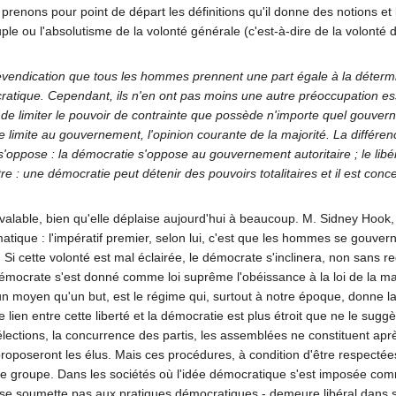
ons pour point de départ les définitions qu'il donne des notions et la h
le ou l'absolutisme de la volonté générale (c'est-à-dire de la volonté d
 revendication que tous les hommes prennent une part égale à la détermina
ratique. Cependant, ils n'en ont pas moins une autre préoccupation ess
t de limiter le pouvoir de contrainte que possède n'importe quel gouve
limite au gouvernement, l'opinion courante de la majorité. La différen
'oppose : la démocratie s'oppose au gouvernement autoritaire ; le libé
tre : une démocratie peut détenir des pouvoirs totalitaires et il est co
valable, bien qu'elle déplaise aujourd'hui à beaucoup. M. Sidney Hook
ique : l'impératif premier, selon lui, c'est que les hommes se gouve
. Si cette volonté est mal éclairée, le démocrate s'inclinera, non sans re
 démocrate s'est donné comme loi suprême l'obéissance à la loi de la ma
un moyen qu'un but, est le régime qui, surtout à notre époque, donne la
 lien entre cette liberté et la démocratie est plus étroit que ne le su
 élections, la concurrence des partis, les assemblées ne constituent ap
proposeront les élus. Mais ces procédures, à condition d'être respectée
groupe. Dans les sociétés où l'idée démocratique s'est imposée comme 
 ne se soumette pas aux pratiques démocratiques - demeure libéral dans