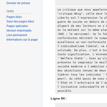
Dossier de presse
La critique que nous appelero
Outils
"critique Whig", celle dont l
Pages liées
Liberty est l'expression la p
Suivi des pages liées
guère de succès en dehors de 
Pages spéciales
plupart de mes lecteurs ne s'
en la mettant sur le même pla
Version imprimable
(NdC : le marxisme). Je le fa
Lien permanent
conformistes méritent la symp
Informations sur la page
excellence un non-conformiste
l'individualisme libéral, va 
solitude. De plus, c'est à to
toute signification. L'économ
''Welfare State'', bien qu'il
présente le compromis le meil
société moderne a l'ambition 
des objections venues de deux
libérer tous les individus ''
peur), du côté aussi de ceux 
l'État et l'arbitraire de l'a
l'initiative individuelle et 
possible.
Ligne 94 :