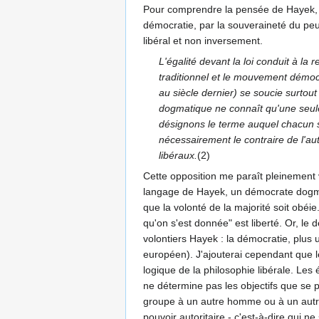
Pour comprendre la pensée de Hayek, pren
démocratie, par la souveraineté du peup
libéral et non inversement.
L'égalité devant la loi conduit à la
traditionnel et le mouvement démoc
au siècle dernier) se soucie surtou
dogmatique ne connaît qu'une seule 
désignons le terme auquel chacun s
nécessairement le contraire de l'au
libéraux.
(2)
Cette opposition me paraît pleinement 
langage de Hayek, un démocrate dogmat
que la volonté de la majorité soit obéie
qu'on s'est donnée" est liberté. Or, le
volontiers Hayek : la démocratie, plus 
européen). J'ajouterai cependant que le
logique de la philosophie libérale. Les
ne détermine pas les objectifs que se 
groupe à un autre homme ou à un autre 
pouvoir autoritaire - c'est-à-dire qui