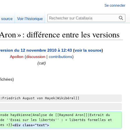
Se connecter
Rechercher
e source
Voir l’historique
n » : différence entre les versions
version du 12 novembre 2010 à 12:43
(
voir la source
)
Apollon
(
discussion
|
contributions
)
(cat)
fichées)
l:Friedrich August von Hayek|Wikibéral]]
ensée hayékienne|Analyse de [[Raymond Aron]]|Extrait du 
 de ''Essai sur les libertés'' : « libertés formelles et 
les »}}
<div class="text">