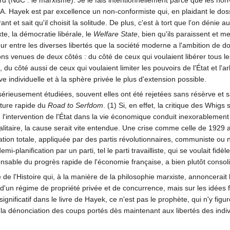
 F.A. Hayek est par excellence un non-conformiste qui, en plaidant le dos
ant et sait qu'il choisit la solitude. De plus, c'est à tort que l'on dénie au
te, la démocratie libérale, le
Welfare State
, bien qu'ils paraissent et m
ur entre les diverses libertés que la société moderne a l'ambition de 
ns venues de deux côtés : du côté de ceux qui voulaient libérer tous le
 du côté aussi de ceux qui voulaient limiter les pouvoirs de l'État et l'ar
ative individuelle et à la sphère privée le plus d'extension possible.
sérieusement étudiées, souvent elles ont été rejetées sans résèrve et s
cture rapide du
Road to Serfdom
. (1) Si, en effet, la critique des Whigs
l'intervention de l'État dans la vie économique conduit inexorablement 
t totalitaire, la cause serait vite entendue. Une crise comme celle de 192
cation totale, appliquée par des partis révolutionnaires, communiste ou nat
mi-planification par un parti, tel le parti travailliste, qui se voulait fidè
onsable du progrès rapide de l'économie française, a bien plutôt consolid
 l'Histoire qui, à la manière de la philosophie marxiste, annoncerait la 
s d'un régime de propriété privée et de concurrence, mais sur les idées
ignificatif dans le livre de Hayek, ce n'est pas le prophète, qui n'y figur
 la dénonciation des coups portés dès maintenant aux libertés des indiv