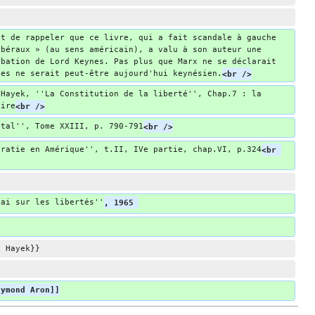
nt de rappeler que ce livre, qui a fait scandale à gauche 
ibéraux » (au sens américain), a valu à son auteur une 
obation de Lord Keynes. Pas plus que Marx ne se déclarait 
nes ne serait peut-être aujourd'hui keynésien.
<br />
 Hayek, ''La Constitution de la liberté'', Chap.7 : la 
aire
<br />
ital'', Tome XXIII, p. 790-791
<br />
cratie en Amérique'', t.II, IVe partie, chap.VI, p.324
<br 
sai sur les libertés''
, 1965 
. Hayek}}
aymond Aron]]