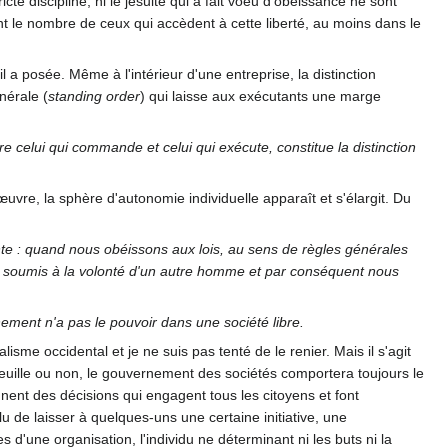
cte discipline, ni le jésuite qui a fait voeu d'obéissance ne sont
ent le nombre de ceux qui accèdent à cette liberté, au moins dans le
l a posée. Même à l'intérieur d'une entreprise, la distinction
nérale (
standing order
) qui laisse aux exécutants une marge
re celui qui commande et celui qui exécute, constitue la distinction
re, la sphère d'autonomie individuelle apparaît et s'élargit. Du
ivante : quand nous obéissons aux lois, au sens de règles générales
 soumis à la volonté d'un autre homme et par conséquent nous
ement n'a pas le pouvoir dans une société libre.
lisme occidental et je ne suis pas tenté de le renier. Mais il s'agit
e veuille ou non, le gouvernement des sociétés comportera toujours le
nent des décisions qui engagent tous les citoyens et font
clu de laisser à quelques-uns une certaine initiative, une
'une organisation, l'individu ne déterminant ni les buts ni la