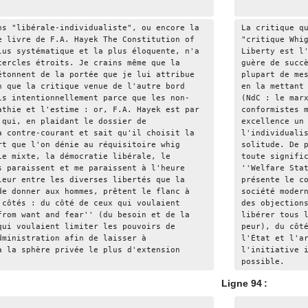
ns "libérale-individualiste", ou encore la 
La critique q
e livre de F.A. Hayek The Constitution of 
"critique Whi
lus systématique et la plus éloquente, n'a 
Liberty est l
cercles étroits. Je crains même que la 
guère de succ
étonnent de la portée que je lui attribue 
plupart de me
n que la critique venue de l'autre bord 
en la mettant
is intentionnellement parce que les non-
(NdC : le mar
athie et l'estime : or, F.A. Hayek est par 
conformistes 
 qui, en plaidant le dossier de 
excellence un
à contre-courant et sait qu'il choisit la 
l'individuali
rt que l'on dénie au réquisitoire whig 
solitude. De 
ie mixte, la démocratie libérale, le 
toute signifi
s paraissent et me paraissent à l'heure 
''Welfare Sta
leur entre les diverses libertés que la 
présente le c
de donner aux hommes, prêtent le flanc à 
société moder
 côtés : du côté de ceux qui voulaient 
des objection
from want and fear'' (du besoin et de la 
libérer tous 
qui voulaient limiter les pouvoirs de 
peur), du côt
dministration afin de laisser à 
l'État et l'a
à la sphère privée le plus d'extension 
l'initiative 
possible.
Ligne 94 :