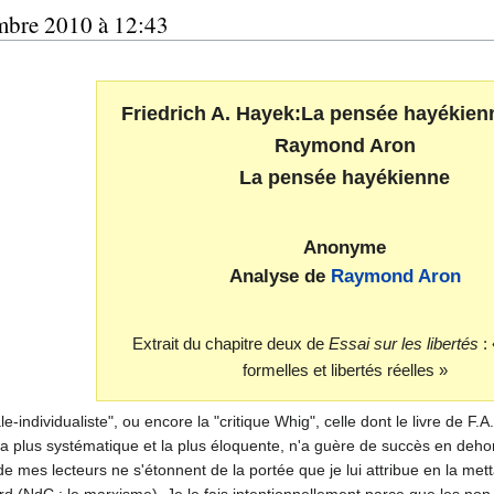
mbre 2010 à 12:43
Friedrich A. Hayek:La pensée hayékien
Raymond Aron
La pensée hayékienne
Anonyme
Analyse de
Raymond Aron
Extrait du chapitre deux de
Essai sur les libertés
: 
formelles et libertés réelles »
e-individualiste", ou encore la "critique Whig", celle dont le livre de F.
n la plus systématique et la plus éloquente, n'a guère de succès en deho
de mes lecteurs ne s'étonnent de la portée que je lui attribue en la me
ord (NdC : le marxisme). Je le fais intentionnellement parce que les no