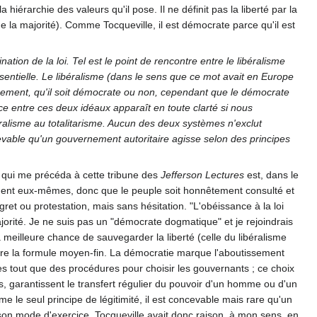
iérarchie des valeurs qu'il pose. Il ne définit pas la liberté par la
e la majorité). Comme Tocqueville, il est démocrate parce qu'il est
tion de la loi. Tel est le point de rencontre entre le libéralisme
entielle. Le libéralisme (dans le sens que ce mot avait en Europe
rnement, qu'il soit démocrate ou non, cependant que le démocrate
ce entre ces deux idéaux apparaît en toute clarté si nous
ralisme au totalitarisme. Aucun des deux systèmes n'exclut
ncevable qu'un gouvernement autoritaire agisse selon des principes
, qui me précéda à cette tribune des
Jefferson Lectures
est, dans le
rnent eux-mêmes, donc que le peuple soit honnêtement consulté et
gret ou protestation, mais sans hésitation. "L'obéissance à la loi
jorité. Je ne suis pas un "démocrate dogmatique" et je rejoindrais
 meilleure chance de sauvegarder la liberté (celle du libéralisme
ggère la formule moyen-fin. La démocratie marque l'aboutissement
rès tout que des procédures pour choisir les gouvernants ; ce choix
s, garantissent le transfert régulier du pouvoir d'un homme ou d'un
le seul principe de légitimité, il est concevable mais rare qu'un
 son mode d'exercice. Tocqueville avait donc raison, à mon sens, en