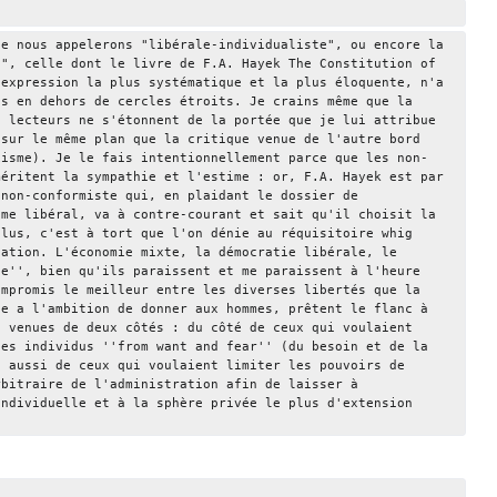
ue nous appelerons "libérale-individualiste", ou encore la 
g", celle dont le livre de F.A. Hayek The Constitution of 
'expression la plus systématique et la plus éloquente, n'a 
ès en dehors de cercles étroits. Je crains même que la 
s lecteurs ne s'étonnent de la portée que je lui attribue 
 sur le même plan que la critique venue de l'autre bord 
xisme). Je le fais intentionnellement parce que les non-
méritent la sympathie et l'estime : or, F.A. Hayek est par 
 non-conformiste qui, en plaidant le dossier de 
sme libéral, va à contre-courant et sait qu'il choisit la 
plus, c'est à tort que l'on dénie au réquisitoire whig 
cation. L'économie mixte, la démocratie libérale, le 
te'', bien qu'ils paraissent et me paraissent à l'heure 
ompromis le meilleur entre les diverses libertés que la 
ne a l'ambition de donner aux hommes, prêtent le flanc à 
s venues de deux côtés : du côté de ceux qui voulaient 
les individus ''from want and fear'' (du besoin et de la 
é aussi de ceux qui voulaient limiter les pouvoirs de 
rbitraire de l'administration afin de laisser à 
individuelle et à la sphère privée le plus d'extension 