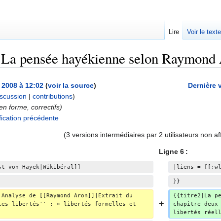
Lire
Voir le text
:La pensée hayékienne selon Raymond Aro
l 2008 à 12:02
(
voir la source
)
Dernière 
iscussion
|
contributions
)
en forme, correctifs)
ication précédente
(3 versions intermédiaires par 2 utilisateurs non af
Ligne 6 :
st von Hayek|Wikibéral]]
|liens = [[:w
}}
|Analyse de [[Raymond Aron]]|Extrait du 
{{titre2|La p
les libertés'' : « libertés formelles et 
chapitre deux
libertés réel