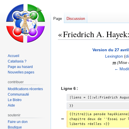
Page
Discussion
« Friedrich A. Hayek
Aller
Aller
Version du 27 avri
à
à
Accueil
Lexington
(
d
la
la
Catallaxia ?
m
(Mise 
navigation
recherche
Page au hasard
← Modif
Nouvelles pages
contribuer
Ligne 6 :
Modifications récentes
Communauté
|liens = [[:wl:Friedrich Augu
Le Bistro
Aide
}}
{{titre2|La pensée hayékienne
soutenir
chapitre deux de ''Essai sur 
Faire un don
libertés réelles »}}
Boutique