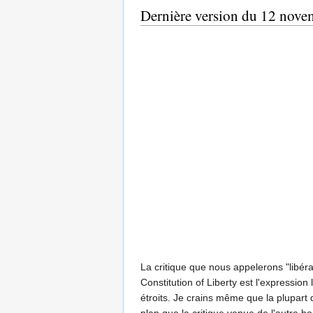
Dernière version du 12 nove
La critique que nous appelerons "libéral
Constitution of Liberty est l'expressio
étroits. Je crains même que la plupart 
plan que la critique venue de l'autre b