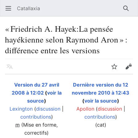
Catallaxia
Ouvrir le menu principal
Reche
« Friedrich A. Hayek:La pensée
hayékienne selon Raymond Aron » :
différence entre les versions
Langue
Suivre
Modifier
Version du 27 avril
Dernière version du 12
2008 à 12:02
(
voir la
novembre 2010 à 12:43
source
)
(
voir la source
)
Lexington
(
discussion
|
Apollon
(
discussion
|
contributions
)
contributions
)
m
(Mise en forme,
(cat)
correctifs)