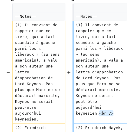
==Notes==
==Notes==
(1) Il convient de 
(1) Il convient de 
rappeler que ce 
rappeler que ce 
livre, qui a fait 
livre, qui a fait 
scandale à gauche 
scandale à gauche 
parmi les « 
parmi les « libéraux 
libéraux » (au sens 
» (au sens 
américain), a valu 
américain), a valu à 
à son auteur une 
son auteur une 
lettre 
lettre d'approbation 
d'approbation de 
de Lord Keynes. Pas 
Lord Keynes. Pas 
plus que Marx ne se 
plus que Marx ne se 
déclarait marxiste, 
déclarait marxiste, 
Keynes ne serait 
Keynes ne serait 
peut-être 
peut-être 
aujourd'hui 
aujourd'hui 
keynésien.
<br />
keynésien.
(2) Friedrich 
(2) Friedrich Hayek, 