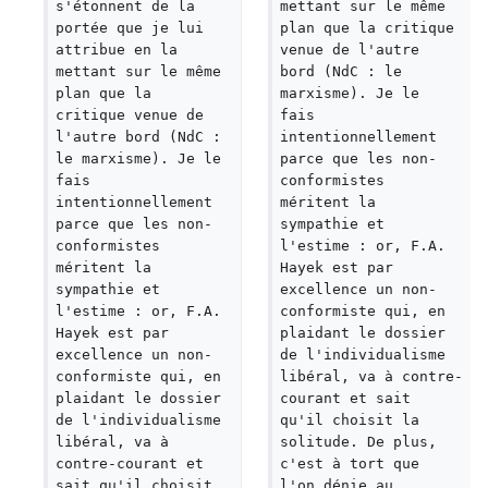
s'étonnent de la 
mettant sur le même 
portée que je lui 
plan que la critique 
attribue en la 
venue de l'autre 
mettant sur le même 
bord (NdC : le 
plan que la 
marxisme). Je le 
critique venue de 
fais 
l'autre bord (NdC : 
intentionnellement 
le marxisme). Je le 
parce que les non-
fais 
conformistes 
intentionnellement 
méritent la 
parce que les non-
sympathie et 
conformistes 
l'estime : or, F.A. 
méritent la 
Hayek est par 
sympathie et 
excellence un non-
l'estime : or, F.A. 
conformiste qui, en 
Hayek est par 
plaidant le dossier 
excellence un non-
de l'individualisme 
conformiste qui, en 
libéral, va à contre-
plaidant le dossier 
courant et sait 
de l'individualisme 
qu'il choisit la 
libéral, va à 
solitude. De plus, 
contre-courant et 
c'est à tort que 
sait qu'il choisit 
l'on dénie au 