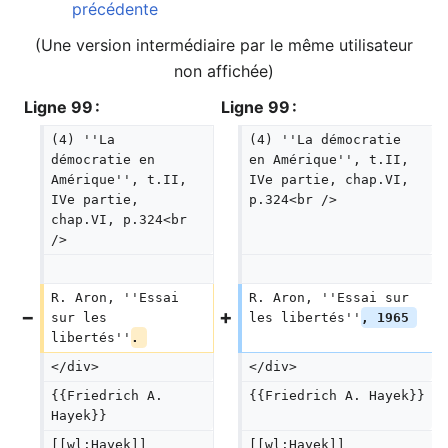
précédente
(Une version intermédiaire par le même utilisateur
non affichée)
Ligne 99 :
Ligne 99 :
(4) ''La 
(4) ''La démocratie 
démocratie en 
en Amérique'', t.II, 
Amérique'', t.II, 
IVe partie, chap.VI, 
IVe partie, 
p.324<br />
chap.VI, p.324<br 
/>
R. Aron, ''Essai 
R. Aron, ''Essai sur 
sur les 
les libertés''
, 1965 
libertés''
. 
</div>
</div>
{{Friedrich A. 
{{Friedrich A. Hayek}}
Hayek}}
[[wl:Hayek]]
[[wl:Hayek]]