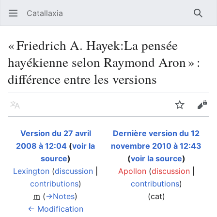
Catallaxia
Ouvrir le menu principal
Reche
« Friedrich A. Hayek:La pensée
hayékienne selon Raymond Aron » :
différence entre les versions
Langue
Suivre
Modifier
Version du 27 avril
Dernière version du 12
2008 à 12:04
(
voir la
novembre 2010 à 12:43
source
)
(
voir la source
)
Lexington
(
discussion
|
Apollon
(
discussion
|
contributions
)
contributions
)
m
(
→‎Notes
)
(cat)
← Modification