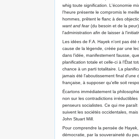
whig toute signification. L'économie mix
l'heure présente le compromis le meille
hommes, prêtent le flanc à des objectio
want and fear
(du besoin et de la peur),
l'administration afin de laisser à l'initi
Les idées de F.A. Hayek n'ont pas été 
cause de la légende, créée par une le
dans l'idée, manifestement fausse, que 
planification totale et celle-ci à l'Éta
chance à un parti totalitaire. La planifi
jamais été l'aboutissement final d'une de
française, à supposer qu'elle soit resp
Écartons immédiatement la philosophie de
non sur les contradictions irréductible
penseurs socialistes. Ce qui me paraît s
suivent les sociétés occidentales, mais
John Stuart Mill.
Pour comprendre la pensée de Hayek, pren
démocratie, par la souveraineté du peup