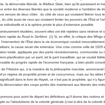
te, la démocratie libérale, le
Welfare State
, bien qu'ils paraissent et m
ur entre les diverses libertés que la société moderne a l'ambition de 
ns venues de deux côtés : du côté de ceux qui voulaient libérer tous le
 du côté aussi de ceux qui voulaient limiter les pouvoirs de l'État et l'ar
ative individuelle et à la sphère privée le plus d'extension possible.
sérieusement étudiées, souvent elles ont été rejetées sans résèrve et s
cture rapide du
Road to Serfdom
. (1) Si, en effet, la critique des Whigs
l'intervention de l'État dans la vie économique conduit inexorablement 
t totalitaire, la cause serait vite entendue. Une crise comme celle de 192
cation totale, appliquée par des partis révolutionnaires, communiste ou nat
mi-planification par un parti, tel le parti travailliste, qui se voulait fidè
onsable du progrès rapide de l'économie française, a bien plutôt consolid
 l'Histoire qui, à la manière de la philosophie marxiste, annoncerait la 
s d'un régime de propriété privée et de concurrence, mais sur les idées
ignificatif dans le livre de Hayek, ce n'est pas le prophète, qui n'y figur
 la dénonciation des coups portés dès maintenant aux libertés des indiv
ons pour point de départ les définitions qu'il donne des notions et la h
le ou l'absolutisme de la volonté générale (c'est-à-dire de la volonté d