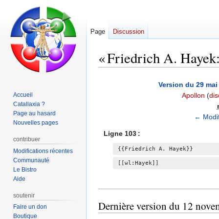
Page
Discussion
« Friedrich A. Hayek
Aller
Aller
Version du 29 mai
à
à
Accueil
Apollon
(
dis
la
la
Catallaxia ?
navigation
recherche
Page au hasard
← Modif
Nouvelles pages
Ligne 103 :
contribuer
{{Friedrich A. Hayek}}
Modifications récentes
Communauté
[[wl:Hayek]]
Le Bistro
Aide
soutenir
Dernière version du 12 nove
Faire un don
Boutique