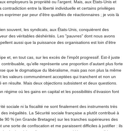
 aux employeurs la propriété ou l'argent. Mais, aux États-Unis et
contradiction entre la liberté individuelle et certains privilèges
 exprimer par peur d'être qualifiés de réactionnaires ; je vois là
ien souvent, les syndicats, aux États-Unis, conquièrent des
aveur des véritables déshérités. Les "pauvres" dont nous avons
pellent aussi que la puissance des organisations est loin d'être
 et, en tout cas, sur les excès de l'impôt progressif. Est-il juste
ontribuable, qu'elle représente une proportion d'autant plus forte
nse que le dogmatique du libéralisme, mais pas non plus la même
 sont les valeurs communément acceptées qui tranchent et non un
ité en résulte. Mais deux objections subsistent et deux questions.
n régime où les gains en capital et les possibilités d'évasion font
ité sociale ni la fiscalité ne sont finalement des instruments très
des inégalités. La Sécurité sociale française a plutôt contribué à
ion de 90 % (en Grande Bretagne) sur les tranches supérieures des
ne sorte de confiscation et me paraissent difficiles à justifier : ils