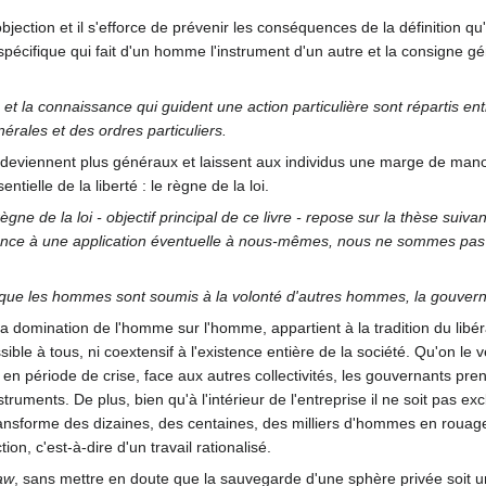
ection et il s'efforce de prévenir les conséquences de la définition qu'i
spécifique qui fait d'un homme l'instrument d'un autre et la consigne gé
 et la connaissance qui guident une action particulière sont répartis ent
nérales et des ordres particuliers.
deviennent plus généraux et laissent aux individus une marge de manœuv
tielle de la liberté : le règne de la loi.
règne de la loi - objectif principal de ce livre - repose sur la thèse su
érence à une application éventuelle à nous-mêmes, nous ne sommes pas
fie que les hommes sont soumis à la volonté d'autres hommes, la gouvern
 la domination de l'homme sur l'homme, appartient à la tradition du libéra
ssible à tous, ni coextensif à l'existence entière de la société. Qu'on l
 période de crise, face aux autres collectivités, les gouvernants pren
truments. De plus, bien qu'à l'intérieur de l'entreprise il ne soit pas ex
nsforme des dizaines, des centaines, des milliers d'hommes en rouages d
n, c'est-à-dire d'un travail rationalisé.
law
, sans mettre en doute que la sauvegarde d'une sphère privée soit un