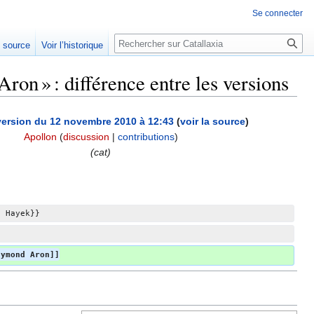
Se connecter
Rechercher
e source
Voir l’historique
n » : différence entre les versions
version du 12 novembre 2010 à 12:43
(
voir la source
)
Apollon
(
discussion
|
contributions
)
(cat)
. Hayek}}
aymond Aron]]