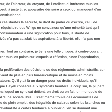
r, de l'électeur, du croyant, de l'intellectuel intéresse tous les
peut, à juste titre, apparaître dérisoire à ceux qui manquent d'un
nstitutionnel.
es libertés la sécurité, le droit de parler ou d'écrire, celui de
 réquisitoire des Whigs ne convaincra qu'une minorité tant qu'il
 consommateur a une signification pour tous, la liberté de
és n'a pas satisfait les aspirations à la liberté, elle n'a pas non
r. Tout au contraire, je tiens une telle critique, à contre-courant
 tous les points sur lesquels la réflexion, sinon l'approbation,
 la prolifération des décisions ou des règlements administratifs, sur
evient de plus en plus bureaucratique et de moins en moins
eurs. Qu'il y ait là un danger pour les droits individuels, qu'il
e que Hayek consacre aux syndicats heurtera, à coup sûr, la plupart
 lequel un syndicat détient, en droit ou en fait, un monopole de
al d'une société libre. Il s'est même trouvé des économistes de
se du plein emploi, des inégalités de salaires selon les branches ou
individualiste a certes tendance à oublier qu'en se donnant une