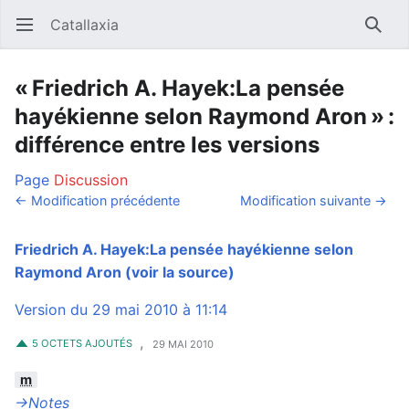
Catallaxia
Ouvrir le menu principal
Reche
« Friedrich A. Hayek:La pensée
hayékienne selon Raymond Aron » :
différence entre les versions
Page
Discussion
← Modification précédente
Modification suivante →
Friedrich A. Hayek:La pensée hayékienne selon
Raymond Aron
(voir la source)
Version du 29 mai 2010 à 11:14
,
5 OCTETS AJOUTÉS
29 MAI 2010
m
→‎Notes