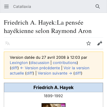
Catallaxia
Ouvrir le menu principal
Reche
Friedrich A. Hayek:La pensée
hayékienne selon Raymond Aron
Langue
Suivre
Modifier
Version datée du 27 avril 2008 à 12:03 par
Lexington
(
discussion
|
contributions
)
(
diff
)
← Version précédente
|
Voir la version
actuelle
(
diff
) |
Version suivante →
(
diff
)
Friedrich A. Hayek
1899-1992