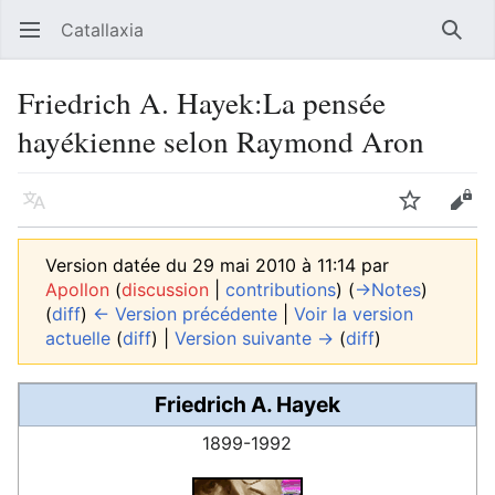
Catallaxia
Ouvrir le menu principal
Reche
Friedrich A. Hayek:La pensée
hayékienne selon Raymond Aron
Langue
Suivre
Modifier
Version datée du 29 mai 2010 à 11:14 par
Apollon
(
discussion
|
contributions
)
(
→‎Notes
)
(
diff
)
← Version précédente
|
Voir la version
actuelle
(
diff
) |
Version suivante →
(
diff
)
Friedrich A. Hayek
1899-1992