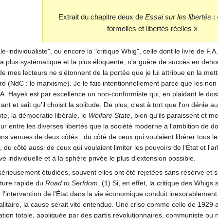
Extrait du chapitre deux de
Essai sur les libertés
: 
formelles et libertés réelles »
e-individualiste", ou encore la "critique Whig", celle dont le livre de F.
n la plus systématique et la plus éloquente, n'a guère de succès en deho
de mes lecteurs ne s'étonnent de la portée que je lui attribue en la me
ord (NdC : le marxisme). Je le fais intentionnellement parce que les no
 F.A. Hayek est par excellence un non-conformiste qui, en plaidant le dos
ant et sait qu'il choisit la solitude. De plus, c'est à tort que l'on dénie au
te, la démocratie libérale, le
Welfare State
, bien qu'ils paraissent et m
ur entre les diverses libertés que la société moderne a l'ambition de 
ns venues de deux côtés : du côté de ceux qui voulaient libérer tous le
 du côté aussi de ceux qui voulaient limiter les pouvoirs de l'État et l'ar
ative individuelle et à la sphère privée le plus d'extension possible.
sérieusement étudiées, souvent elles ont été rejetées sans résèrve et s
cture rapide du
Road to Serfdom
. (1) Si, en effet, la critique des Whigs
l'intervention de l'État dans la vie économique conduit inexorablement 
t totalitaire, la cause serait vite entendue. Une crise comme celle de 192
cation totale, appliquée par des partis révolutionnaires, communiste ou nat