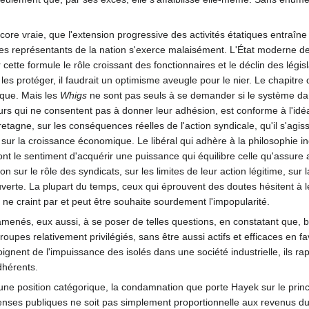
core vraie, que l'extension progressive des activités étatiques entraîne
les représentants de la nation s'exerce malaisément. L'État moderne d
ette formule le rôle croissant des fonctionnaires et le déclin des législat
les protéger, il faudrait un optimisme aveugle pour le nier. Le chapitr
ique. Mais les
Whigs
ne sont pas seuls à se demander si le système dans
leurs qui ne consentent pas à donner leur adhésion, est conforme à l'idé
tagne, sur les conséquences réelles de l'action syndicale, qu'il s'agis
es sur la croissance économique. Le libéral qui adhère à la philosophie 
s ont le sentiment d'acquérir une puissance qui équilibre celle qu'assure
ur le rôle des syndicats, sur les limites de leur action légitime, sur la 
verte. La plupart du temps, ceux qui éprouvent des doutes hésitent à les
 ne craint par et peut être souhaite sourdement l'impopularité.
amenés, eux aussi, à se poser de telles questions, en constatant que, b
upes relativement privilégiés, sans être aussi actifs et efficaces en f
nent de l'impuissance des isolés dans une société industrielle, ils rap
dhérents.
ne position catégorique, la condamnation que porte Hayek sur le principe
nses publiques ne soit pas simplement proportionnelle aux revenus du c