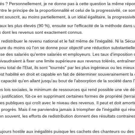
vés ? Personnellement, je ne donne pas à cette question la même répo
tre le principe de la proportionnalité et celui de la progressivité, ce
t souscrit, au moins partiellement, à un idéal égalitaire, la progressiv
aux les plus élevés (90 %), ensuite sur l'efficacité de la méthode dans u
ux dont les revenus sont exactement connus.
edistribuer le revenu national et le fait même de l'inégalité. Ni la Sécur
sure du moins où l'on se donne pour objectif une réduction substantielle 
classe des salariés qu'entre salariés et employeurs. Les taux d'imposit
vaudraient à fixer une limite supérieure aux revenus tolérés, entraînent u
enu total de l'Etat, ils sont "tournés" par les plus ingénieux ou les mie
t est habilité en droit et capable en fait de déterminer souverainement la
a capacité qu'en allant jusqu'au bout de l'absorption de la société dans l'
les lois sociales, le minimum de ressources qui rend possible une vie déc
justification, fût-ce en supprimant certaines formes de propriété (terrains
s publiques qui croît avec le niveau des revenus. Il peut et doit amorti
rogrès. Mais il ne parviendra jamais à triompher de l'inégalité qui rés
ouvent, les efforts de redistribution donnent des résultats contraires 
ujours hostile aux inégalités puisque les cachets des chanteurs ou de