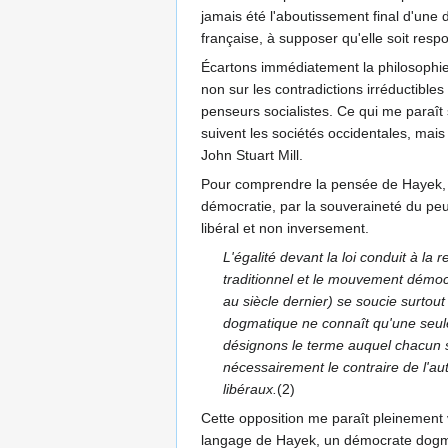
jamais été l'aboutissement final d'une de
française, à supposer qu'elle soit resp
Écartons immédiatement la philosophie de
non sur les contradictions irréductible
penseurs socialistes. Ce qui me paraît s
suivent les sociétés occidentales, mais
John Stuart Mill.
Pour comprendre la pensée de Hayek, pren
démocratie, par la souveraineté du peup
libéral et non inversement.
L'égalité devant la loi conduit à la
traditionnel et le mouvement démoc
au siècle dernier) se soucie surtou
dogmatique ne connaît qu'une seule 
désignons le terme auquel chacun s
nécessairement le contraire de l'au
libéraux.
(2)
Cette opposition me paraît pleinement 
langage de Hayek, un démocrate dogmat