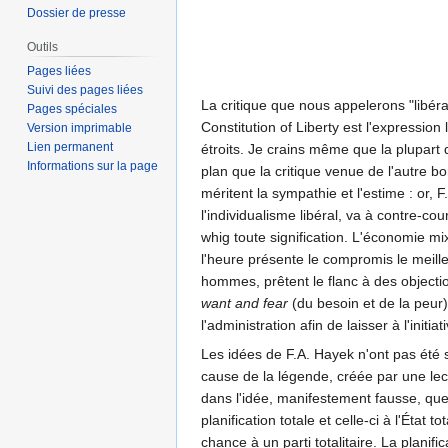
Dossier de presse
Outils
Pages liées
Suivi des pages liées
La critique que nous appelerons "libéral
Pages spéciales
Constitution of Liberty est l'expressio
Version imprimable
Lien permanent
étroits. Je crains même que la plupart 
Informations sur la page
plan que la critique venue de l'autre b
méritent la sympathie et l'estime : or,
l'individualisme libéral, va à contre-cour
whig toute signification. L'économie mix
l'heure présente le compromis le meille
hommes, prêtent le flanc à des objectio
want and fear
(du besoin et de la peur),
l'administration afin de laisser à l'initi
Les idées de F.A. Hayek n'ont pas été 
cause de la légende, créée par une le
dans l'idée, manifestement fausse, que 
planification totale et celle-ci à l'Éta
chance à un parti totalitaire. La planifi