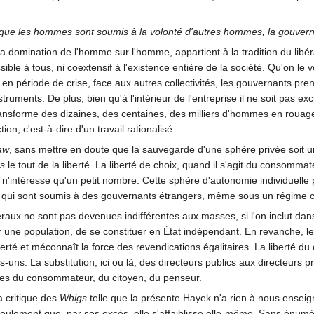
fie que les hommes sont soumis à la volonté d'autres hommes, la gouvern
 la domination de l'homme sur l'homme, appartient à la tradition du libéra
ssible à tous, ni coextensif à l'existence entière de la société. Qu'on l
 période de crise, face aux autres collectivités, les gouvernants pren
truments. De plus, bien qu'à l'intérieur de l'entreprise il ne soit pas ex
nsforme des dizaines, des centaines, des milliers d'hommes en rouages d
n, c'est-à-dire d'un travail rationalisé.
law
, sans mettre en doute que la sauvegarde d'une sphère privée soit un
s
le tout de la liberté. La liberté de choix, quand il s'agit du consommateu
e n'intéresse qu'un petit nombre. Cette sphère d'autonomie individuelle 
qui sont soumis à des gouvernants étrangers, même sous un régime co
éraux ne sont pas devenues indifférentes aux masses, si l'on inclut dans c
r une population, de se constituer en État indépendant. En revanche, le
berté et méconnaît la force des revendications égalitaires. La liberté du
ns. La substitution, ici ou là, des directeurs publics aux directeurs priv
elles du consommateur, du citoyen, du penseur.
a critique des
Whigs
telle que la présente Hayek n'a rien à nous enseigne
eulement que, par ses excès, elle s'affaiblisse elle-même. Sans énumérer