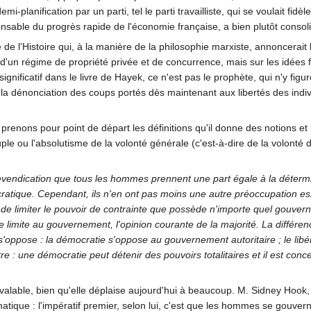
mi-planification par un parti, tel le parti travailliste, qui se voulait fidè
onsable du progrès rapide de l'économie française, a bien plutôt consolid
 l'Histoire qui, à la manière de la philosophie marxiste, annoncerait la 
s d'un régime de propriété privée et de concurrence, mais sur les idées
ignificatif dans le livre de Hayek, ce n'est pas le prophète, qui n'y figur
 la dénonciation des coups portés dès maintenant aux libertés des indiv
ons pour point de départ les définitions qu'il donne des notions et la h
le ou l'absolutisme de la volonté générale (c'est-à-dire de la volonté d
 revendication que tous les hommes prennent une part égale à la détermina
ratique. Cependant, ils n'en ont pas moins une autre préoccupation ess
t de limiter le pouvoir de contrainte que possède n'importe quel gouve
limite au gouvernement, l'opinion courante de la majorité. La différen
'oppose : la démocratie s'oppose au gouvernement autoritaire ; le libé
tre : une démocratie peut détenir des pouvoirs totalitaires et il est co
valable, bien qu'elle déplaise aujourd'hui à beaucoup. M. Sidney Hook
ique : l'impératif premier, selon lui, c'est que les hommes se gouve