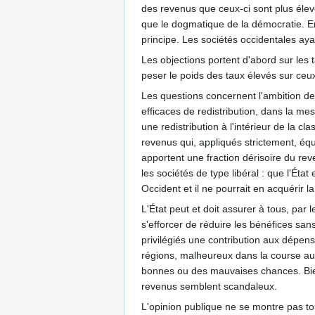
des revenus que ceux-ci sont plus éle
que le dogmatique de la démocratie. En
principe. Les sociétés occidentales ayan
Les objections portent d'abord sur les t
peser le poids des taux élevés sur ce
Les questions concernent l'ambition de r
efficaces de redistribution, dans la me
une redistribution à l'intérieur de la 
revenus qui, appliqués strictement, équi
apportent une fraction dérisoire du rev
les sociétés de type libéral : que l'Éta
Occident et il ne pourrait en acquérir l
L'État peut et doit assurer à tous, par 
s'efforcer de réduire les bénéfices sans 
privilégiés une contribution aux dépense
régions, malheureux dans la course au p
bonnes ou des mauvaises chances. Bien s
revenus semblent scandaleux.
L'opinion publique ne se montre pas to