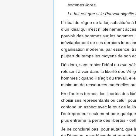
sommes libres.
Le fait est que si le Pouvoir signi
L'idéal du règne de la loi, substituée à
d'un idéal qui n'est ni pleinement acce
pouvoir des hommes sur les hommes : en
inévitablement de ces derniers leurs ins
organisation moderne, par essence, tra
plupart du temps les moyens de son actio
Dès lors, sans renier l'idéal du
rule of 
refusent à voir dans la liberté des
Whig
hommes ; quand il s'agit du travail, ell
minimum de ressources matérielles ou 
En d'autres termes, les libertés des lib
choisir ses représentants ou celui, pou
confond un aspect avec le tout de la li
l'entrepreneur seulement pour quelques-u
plus entraîné la perte des libertés - c
Je ne conclurai pas, pour autant, que l
de l'époque, pour féconde et regrette s