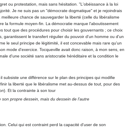
gret ou protestation, mais sans hésitation. "L'obéissance à la loi
jorité. Je ne suis pas un "démocrate dogmatique" et je rejoindrais
 meilleure chance de sauvegarder la liberté (celle du libéralisme
ggère la formule moyen-fin. La démocratie marque l'aboutissement
rès tout que des procédures pour choisir les gouvernants ; ce choix
s, garantissent le transfert régulier du pouvoir d'un homme ou d'un
le seul principe de légitimité, il est concevable mais rare qu'un
 son mode d'exercice. Tocqueville avait donc raison, à mon sens, en
ale d'une société sans aristocratie héréditaire et la condition le
l subsiste une différence sur le plan des principes qui modifie
inir la liberté que le libéralisme met au-dessus de tout, pour des
ion
). Et la contrainte à son tour
 son propre dessein, mais du dessein de l'autre
ion. Celui qui est contraint perd la capacité d'user de son