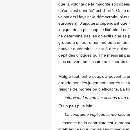
que la volonté de la majorité soit obéie
qu'on s'est donnée" est liberté. Or, le
volontiers Hayek : la démocratie, plus 
européen). J'ajouterai cependant que le
logique de la philosophie libérale. Les
ne détermine pas les objectifs que se 
groupe à un autre homme ou à un autre 
pouvoir autoritaire - c'est-à-dire qui
dépit des critiques qu'il ne mesurait pa
plus souvent nécessaire aux libertés d
Malgré tout, entre ceux qui posent la p
grandement les jugements portés sur les
raisons de morale ou d'efficacité. La l
intervient lorsque les actions d'u
Et un peu plus loin :
La contrainte implique la menace d
L'essence de la contrainte est la menace
intelligence pour choisir ses moyens et s