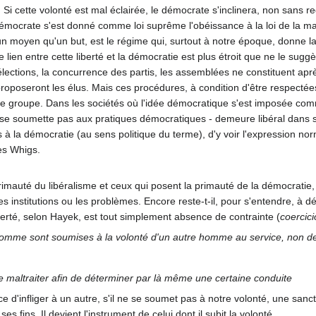
. Si cette volonté est mal éclairée, le démocrate s'inclinera, non sans re
 démocrate s'est donné comme loi suprême l'obéissance à la loi de la ma
un moyen qu'un but, est le régime qui, surtout à notre époque, donne la
 lien entre cette liberté et la démocratie est plus étroit que ne le su
 élections, la concurrence des partis, les assemblées ne constituent ap
proposeront les élus. Mais ces procédures, à condition d'être respectée
groupe. Dans les sociétés où l'idée démocratique s'est imposée comme 
 ne se soumette pas aux pratiques démocratiques - demeure libéral dans
s à la démocratie (au sens politique du terme), d'y voir l'expression norm
es Whigs.
rimauté du libéralisme et ceux qui posent la primauté de la démocratie, i
 institutions ou les problèmes. Encore reste-t-il, pour s'entendre, à déf
iberté, selon Hayek, est tout simplement absence de contrainte (
coercic
n homme sont soumises à la volonté d'un autre homme au service, non de
e maltraiter afin de déterminer par là même une certaine conduite
 d'infliger à un autre, s'il ne se soumet pas à notre volonté, une sanct
es fins. Il devient l'instrument de celui dont il subit la volonté.