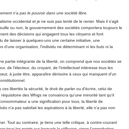
ement n'a pas le pouvoir dans une société libre.
lisme occidental et je ne suis pas tenté de le renier. Mais il s'agit
e veuille ou non, le gouvernement des sociétés comportera toujours le
nent des décisions qui engagent tous les citoyens et font
clu de laisser à quelques-uns une certaine initiative, une
'une organisation, l'individu ne déterminant ni les buts ni la
e partie intégrante de la liberté, on comprend que nos sociétés se
r, de l'électeur, du croyant, de l'intellectuel intéresse tous les
peut, à juste titre, apparaître dérisoire à ceux qui manquent d'un
nstitutionnel.
es libertés la sécurité, le droit de parler ou d'écrire, celui de
 réquisitoire des Whigs ne convaincra qu'une minorité tant qu'il
 consommateur a une signification pour tous, la liberté de
és n'a pas satisfait les aspirations à la liberté, elle n'a pas non
r. Tout au contraire, je tiens une telle critique, à contre-courant
 tous les points sur lesquels la réflexion, sinon l'approbation,