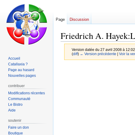
Page
Discussion
Friedrich A. Hayek:
Version datée du 27 avril 2008 à 12:0
(
diff
)
← Version précédente
|
Voir la ve
Accueil
Catallaxia ?
Aller
Aller
Page au hasard
à
à
Nouvelles pages
la
la
contribuer
navigation
recherche
Modifications récentes
Communauté
Le Bistro
Aide
soutenir
Faire un don
Boutique