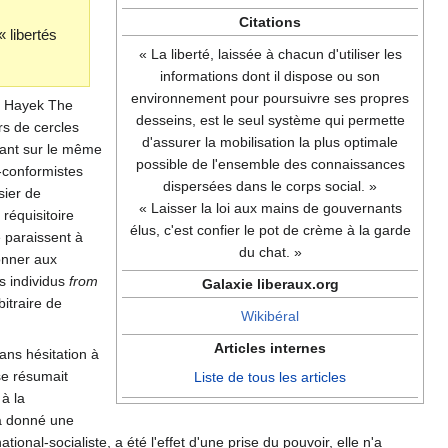
Citations
« libertés
« La liberté, laissée à chacun d'utiliser les
informations dont il dispose ou son
environnement pour poursuivre ses propres
A. Hayek The
desseins, est le seul système qui permette
rs de cercles
d'assurer la mobilisation la plus optimale
ttant sur le même
possible de l'ensemble des connaissances
n-conformistes
dispersées dans le corps social. »
sier de
« Laisser la loi aux mains de gouvernants
 réquisitoire
élus, c'est confier le pot de crème à la garde
e paraissent à
du chat. »
donner aux
s individus
from
Galaxie liberaux.org
bitraire de
Wikibéral
Articles internes
ans hésitation à
 se résumait
Liste de tous les articles
à la
9 a donné une
ional-socialiste, a été l'effet d'une prise du pouvoir, elle n'a