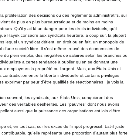
 la prolifération des décisions ou des règlements administratifs, sur
evient de plus en plus bureaucratique et de moins en moins
eurs. Qu'il y ait là un danger pour les droits individuels, qu'il
e que Hayek consacre aux syndicats heurtera, à coup sûr, la plupart
 lequel un syndicat détient, en droit ou en fait, un monopole de
al d'une société libre. Il s'est même trouvé des économistes de
se du plein emploi, des inégalités de salaires selon les branches ou
individualiste a certes tendance à oublier qu'en se donnant une
 aux employeurs la propriété ou l'argent. Mais, aux États-Unis et
contradiction entre la liberté individuelle et certains privilèges
 exprimer par peur d'être qualifiés de réactionnaires ; je vois là
ien souvent, les syndicats, aux États-Unis, conquièrent des
aveur des véritables déshérités. Les "pauvres" dont nous avons
pellent aussi que la puissance des organisations est loin d'être
 et, en tout cas, sur les excès de l'impôt progressif. Est-il juste
ontribuable, qu'elle représente une proportion d'autant plus forte