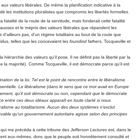
le aux valeurs libérales. De même la planification indicative à la
é les institutions pluralistes que compromis les libertés formelles.
fatalité de la route de la servitude, mais fonderait cette fatalité
 fausses et le mépris des valeurs libérales que répandent les
e d'ailleurs pas, d'un régime totalitaire au bout de la route que
idus, telles que les concevaient les
foundind fathers
, Tocqueville et
iérarchie des valeurs qu'il pose. Il ne définit pas la liberté par la
e la majorité). Comme Tocqueville, il est démocrate parce qu'il est
tion de la loi. Tel est le point de rencontre entre le libéralisme
entielle. Le libéralisme (dans le sens que ce mot avait en Europe
rnement, qu'il soit démocrate ou non, cependant que le démocrate
ce entre ces deux idéaux apparaît en toute clarté si nous
ralisme au totalitarisme. Aucun des deux systèmes n'exclut
ncevable qu'un gouvernement autoritaire agisse selon des principes
, qui me précéda à cette tribune des
Jefferson Lectures
est, dans le
rnent eux-mêmes, donc que le peuple soit honnêtement consulté et