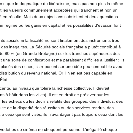
nse que le dogmatique du libéralisme, mais pas non plus la même
 sont les valeurs communément acceptées qui tranchent et non un
ité en résulte. Mais deux objections subsistent et deux questions.
n régime où les gains en capital et les possibilités d'évasion font
ité sociale ni la fiscalité ne sont finalement des instruments très
des inégalités. La Sécurité sociale française a plutôt contribué à
ion de 90 % (en Grande Bretagne) sur les tranches supérieures des
ne sorte de confiscation et me paraissent difficiles à justifier : ils
ux placés des riches, ils reposent sur une idée peu compatible avec
 distribution du revenu national. Or il n'en est pas capable en
État.
ente, au niveau que tolère la richesse collective. Il devrait
 à bâtir dans les villes). Il est en droit de prélever sur les
r les échecs ou les déclins relatifs des groupes, des individus, des
ulte de la disparité des réussites ou des services rendus, des
à ceux qui sont visés, ils n'avantagent pas toujours ceux dont les
s vedettes de cinéma ne choquent personne. L'inégalité choque