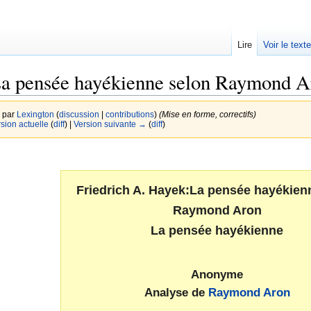
Lire
Voir le text
La pensée hayékienne selon Raymond A
2 par
Lexington
(
discussion
|
contributions
)
(Mise en forme, correctifs)
rsion actuelle
(
diff
) |
Version suivante →
(
diff
)
Friedrich A. Hayek:La pensée hayékien
Raymond Aron
La pensée hayékienne
Anonyme
Analyse de
Raymond Aron