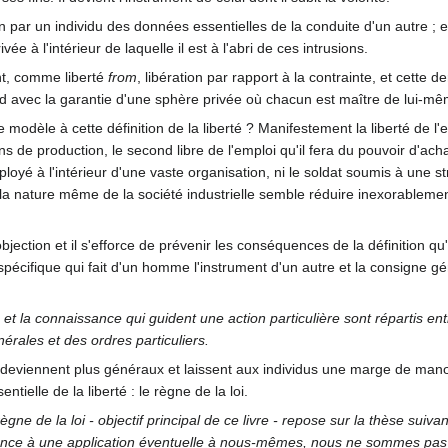
n par un individu des données essentielles de la conduite d'un autre ; 
e à l'intérieur de laquelle il est à l'abri de ces intrusions.
nt, comme liberté
from
, libération par rapport à la contrainte, et cette 
ond avec la garantie d'une sphère privée où chacun est maître de lui-mê
 de modèle à cette définition de la liberté ? Manifestement la liberté de
s de production, le second libre de l'emploi qu'il fera du pouvoir d'ach
oyé à l'intérieur d'une vaste organisation, ni le soldat soumis à une stri
us, la nature même de la société industrielle semble réduire inexorablem
ection et il s'efforce de prévenir les conséquences de la définition qu'i
spécifique qui fait d'un homme l'instrument d'un autre et la consigne gé
 et la connaissance qui guident une action particulière sont répartis ent
nérales et des ordres particuliers.
deviennent plus généraux et laissent aux individus une marge de manœuv
tielle de la liberté : le règne de la loi.
règne de la loi - objectif principal de ce livre - repose sur la thèse su
érence à une application éventuelle à nous-mêmes, nous ne sommes pas