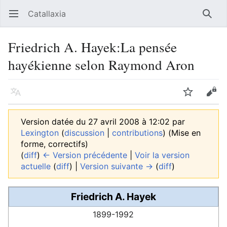
Catallaxia
Ouvrir le menu principal
Reche
Friedrich A. Hayek:La pensée
hayékienne selon Raymond Aron
Langue
Suivre
Modifier
Version datée du 27 avril 2008 à 12:02 par
Lexington
(
discussion
|
contributions
)
(Mise en
forme, correctifs)
(
diff
)
← Version précédente
|
Voir la version
actuelle
(
diff
) |
Version suivante →
(
diff
)
Friedrich A. Hayek
1899-1992