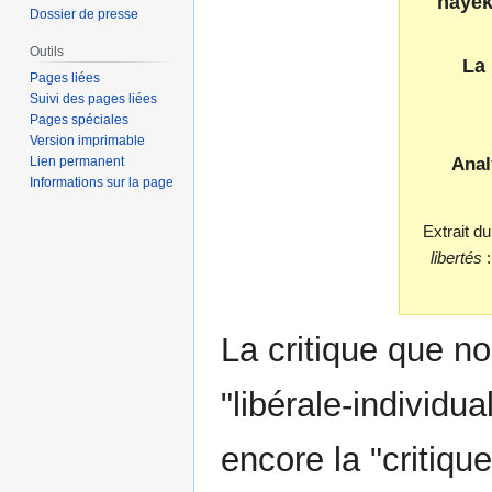
hayék
Dossier de presse
Outils
La
Pages liées
Suivi des pages liées
Pages spéciales
Version imprimable
Lien permanent
Ana
Informations sur la page
Extrait d
libertés
:
La critique que n
"libérale-individua
encore la "critiqu