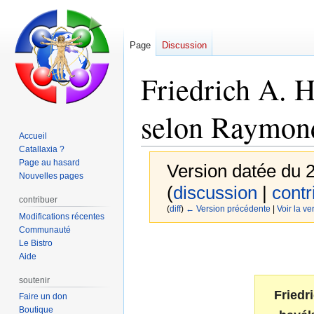
Page
Discussion
Friedrich A. 
selon Raymon
Accueil
Catallaxia ?
Page au hasard
Version datée du 2
Nouvelles pages
(
discussion
|
contr
contribuer
(
diff
)
← Version précédente
|
Voir la ve
Modifications récentes
Communauté
Aller
Aller
Le Bistro
Aide
à
à
la
la
soutenir
navigation
recherche
Friedr
Faire un don
Boutique