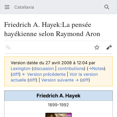
Catallaxia
Ouvrir le menu principal
Reche
Friedrich A. Hayek:La pensée
hayékienne selon Raymond Aron
Langue
Suivre
Modifier
Version datée du 27 avril 2008 à 12:04 par
Lexington
(
discussion
|
contributions
)
(
→‎Notes
)
(
diff
)
← Version précédente
|
Voir la version
actuelle
(
diff
) |
Version suivante →
(
diff
)
Friedrich A. Hayek
1899-1992