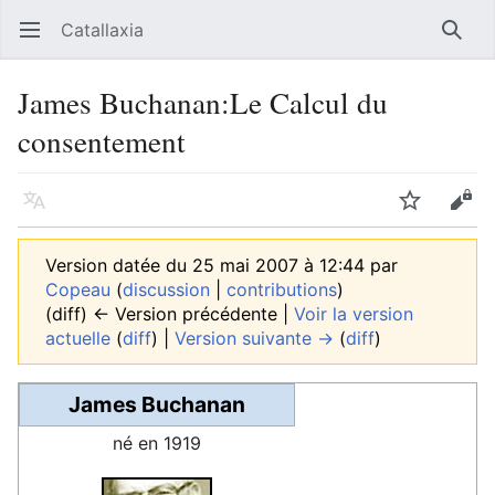
Catallaxia
Ouvrir le menu principal
Reche
James Buchanan:Le Calcul du
consentement
Langue
Suivre
Modifier
Version datée du 25 mai 2007 à 12:44 par
Copeau
(
discussion
|
contributions
)
(diff) ← Version précédente |
Voir la version
actuelle
(
diff
) |
Version suivante →
(
diff
)
James Buchanan
né en 1919