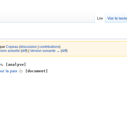
Lire
Voir le text
 par
Copeau
(
discussion
|
contributions
)
rsion actuelle
(
diff
) |
Version suivante →
(
diff
)
[analyse]
ur la paix
[document]