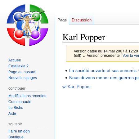
Page
Discussion
Karl Popper
Version datée du 14 mai 2007 à 12:20
(diff) ← Version précédente |
Voir la ve
Accueil
Catallaxia ?
Aller
Aller
La société ouverte et ses ennemis
Page au hasard
à
à
Nous devons mener des guerres po
Nouvelles pages
la
la
wl:Karl Popper
contribuer
navigation
recherche
Modifications récentes
Communauté
Le Bistro
Aide
soutenir
Faire un don
Boutique