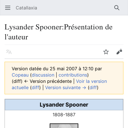
Catallaxia
Ouvrir le menu principal
Reche
Lysander Spooner:Présentation de
l'auteur
Langue
Suivre
Modifier
Version datée du 25 mai 2007 à 12:10 par
Copeau
(
discussion
|
contributions
)
(diff) ← Version précédente |
Voir la version
actuelle
(
diff
) |
Version suivante →
(
diff
)
Lysander Spooner
1808-1887