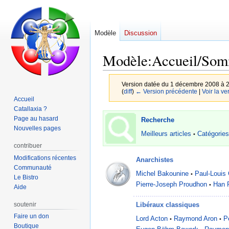
Modèle
Discussion
Modèle
:
Accueil/Som
Version datée du 1 décembre 2008 à 
(
diff
)
← Version précédente
|
Voir la ve
Accueil
Catallaxia ?
Aller
Aller
Page au hasard
Recherche
à
à
Nouvelles pages
Meilleurs articles
Catégorie
•
la
la
contribuer
navigation
recherche
Modifications récentes
Anarchistes
Communauté
Michel Bakounine
Paul-Louis 
•
Le Bistro
Pierre-Joseph Proudhon
Han 
•
Aide
soutenir
Libéraux classiques
Faire un don
Lord Acton
Raymond Aron
P
•
•
Boutique