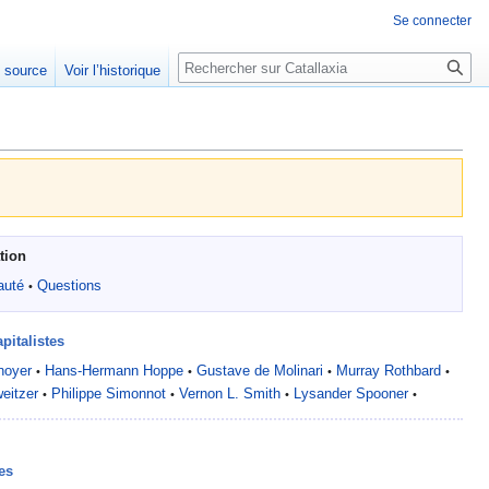
Se connecter
Rechercher
e source
Voir l’historique
tion
uté
Questions
•
pitalistes
noyer
Hans-Hermann Hoppe
Gustave de Molinari
Murray Rothbard
•
•
•
•
eitzer
Philippe Simonnot
Vernon L. Smith
Lysander Spooner
•
•
•
•
es