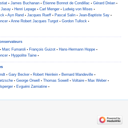
stiat
James Buchanan
Étienne Bonnot de Condillac
Gérard Dréan
•
•
•
•
 Jasay
Henri Lepage
Carl Menger
Ludwig von Mises
•
•
•
•
ick
Ayn Rand
Jacques Rueff
Pascal Salin
Jean-Baptiste Say
•
•
•
•
•
encer
Anne Robert Jacques Turgot
Gordon Tullock
•
•
•
onservateurs
Marc Fumaroli
François Guizot
Hans-Hermann Hoppe
•
•
•
•
encer
Hyppolite Taine
•
•
es
ndt
Gary Becker
Robert Heinlein
Bernard Mandeville
•
•
•
•
ietzsche
George Orwell
Thomas Sowell
Voltaire
Max Weber
•
•
•
•
•
lsperger
Evguéni Zamiatine
•
•