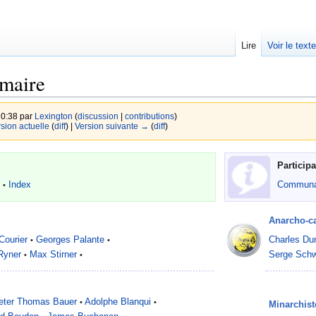
Lire
Voir le text
maire
20:38 par
Lexington
(
discussion
|
contributions
)
rsion actuelle
(
diff
) |
Version suivante →
(
diff
)
Participa
s
Index
Communa
•
Anarcho-ca
Courier
Georges Palante
Charles Du
•
•
Ryner
Max Stirner
Serge Schw
•
•
eter Thomas Bauer
Adolphe Blanqui
•
•
Minarchist