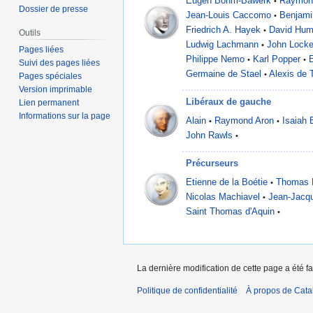
Eugen Böhm-Bawerk
Raymon
•
Dossier de presse
Jean-Louis Caccomo
Benjami
•
Friedrich A. Hayek
David Hu
•
Outils
Ludwig Lachmann
John Lock
•
Pages liées
Philippe Nemo
Karl Popper
•
•
Suivi des pages liées
Germaine de Stael
Alexis de 
•
Pages spéciales
Version imprimable
Libéraux de gauche
Lien permanent
Informations sur la page
Alain
Raymond Aron
Isaiah 
•
•
John Rawls
•
Précurseurs
Etienne de la Boétie
Thomas 
•
Nicolas Machiavel
Jean-Jacq
•
Saint Thomas d'Aquin
•
La dernière modification de cette page a été f
Politique de confidentialité
À propos de Catal