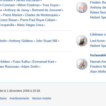
d Boudon
James Buchanan
•
•
Frédéric Ba
n Constant
Milton Friedman
Yves Guyot
•
•
•
Anthony de
me
Anthony de Jasay
Bertrand de Jouvenel
•
•
•
Robert Noz
e
Pierre Manent
Charles de Montesquieu
•
•
•
Herbert Sp
Ernest Renan
Pierre-Paul Royer-Collard
•
•
Tocqueville
Mario Vargas Llosa
•
•
Libéraux c
Berlin
Anthony Giddens
John Stuart Mill
Lord Acton
•
•
•
Herbert Sp
Inclassabl
Hobbes
Franz Kafka
Emmanuel Kant
Hannah Are
•
•
•
ues Rousseau
Adam Smith
Friedrich N
•
•
Alain Wolfe
aite le 1 décembre 2008 à 20:38.
laxia
Avertissements
Version mobile