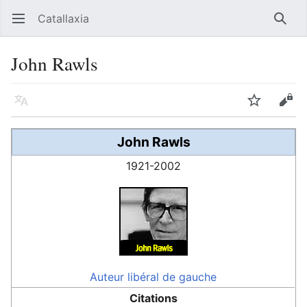
Catallaxia
Ouvrir le menu principal
Reche
John Rawls
Langue
Suivre
Modifier
John Rawls
1921-2002
Auteur
libéral de gauche
Citations