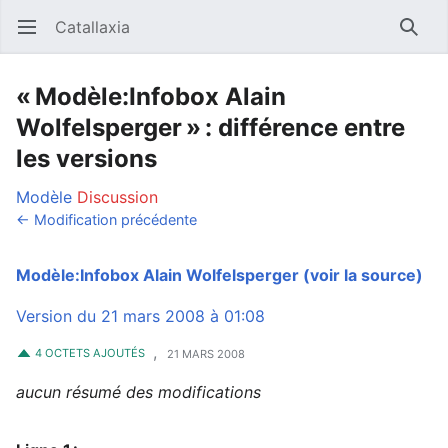
Catallaxia
Ouvrir le menu principal
Reche
« Modèle:Infobox Alain
Wolfelsperger » : différence entre
les versions
Modèle
Discussion
← Modification précédente
Modèle:Infobox Alain Wolfelsperger
(voir la source)
Version du 21 mars 2008 à 01:08
,
4 OCTETS AJOUTÉS
21 MARS 2008
aucun résumé des modifications