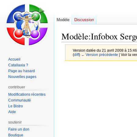
Modèle
Discussion
Modèle
:
Infobox Serg
Version datée du 21 avril 2008 à 15:4
(
diff
)
← Version précédente
| Voir la ve
Accueil
Catallaxia ?
Aller
Aller
Page au hasard
à
à
Nouvelles pages
la
la
contribuer
navigation
recherche
Modifications récentes
Communauté
Le Bistro
Aide
soutenir
Faire un don
Boutique