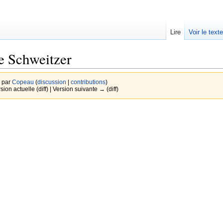
Lire
Voir le text
e Schweitzer
6 par
Copeau
(
discussion
|
contributions
)
rsion actuelle (diff) | Version suivante → (diff)