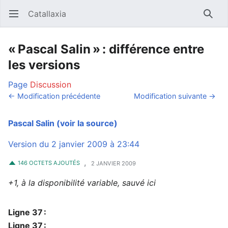
Catallaxia
Ouvrir le menu principal
Reche
« Pascal Salin » : différence entre
les versions
Page
Discussion
← Modification précédente
Modification suivante →
Pascal Salin
(voir la source)
Version du 2 janvier 2009 à 23:44
,
146 OCTETS AJOUTÉS
2 JANVIER 2009
+1, à la disponibilité variable, sauvé ici
Ligne 37 :
Ligne 37 :