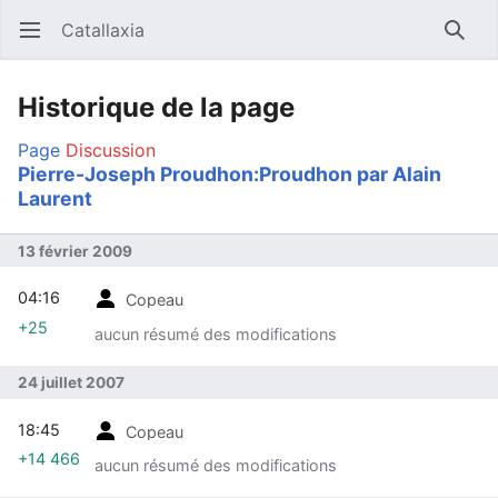
Catallaxia
Ouvrir le menu principal
Reche
Historique de la page
Page
Discussion
Pierre-Joseph Proudhon:Proudhon par Alain
Laurent
13 février 2009
04:16
Copeau
+25
aucun résumé des modifications
24 juillet 2007
18:45
Copeau
+14 466
aucun résumé des modifications