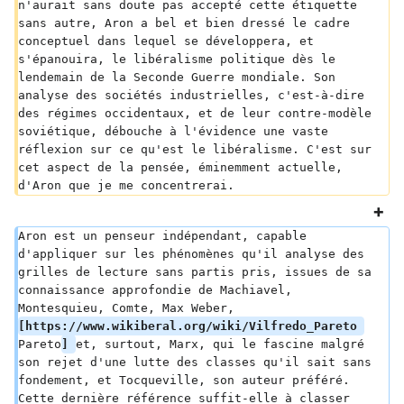
n'aurait sans doute pas accepté cette étiquette 
sans autre, Aron a bel et bien dressé le cadre 
conceptuel dans lequel se développera, et 
s'épanouira, le libéralisme politique dès le 
lendemain de la Seconde Guerre mondiale. Son 
analyse des sociétés industrielles, c'est-à-dire 
des régimes occidentaux, et de leur contre-modèle 
soviétique, débouche à l'évidence une vaste 
réflexion sur ce qu'est le libéralisme. C'est sur 
cet aspect de la pensée, éminemment actuelle, 
d'Aron que je me concentrerai.
Aron est un penseur indépendant, capable 
d'appliquer sur les phénomènes qu'il analyse des 
grilles de lecture sans partis pris, issues de sa 
connaissance approfondie de Machiavel, 
Montesquieu, Comte, Max Weber, 
[https://www.wikiberal.org/wiki/Vilfredo_Pareto 
Pareto
] 
et, surtout, Marx, qui le fascine malgré 
son rejet d'une lutte des classes qu'il sait sans 
fondement, et Tocqueville, son auteur préféré. 
Cette dernière référence suffit-elle à classer 