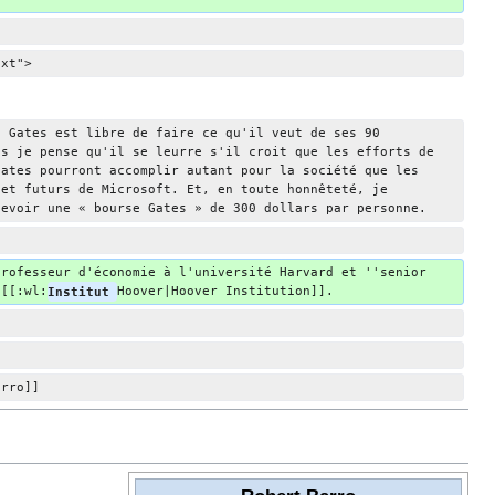
ext">
. Gates est libre de faire ce qu'il veut de ses 90 
is je pense qu'il se leurre s'il croit que les efforts de 
Gates pourront accomplir autant pour la société que les 
 et futurs de Microsoft. Et, en toute honnêteté, je 
cevoir une « bourse Gates » de 300 dollars par personne.
professeur d'économie à l'université Harvard et ''senior 
 [[:wl:
Institut 
Hoover|Hoover Institution]].
arro]]