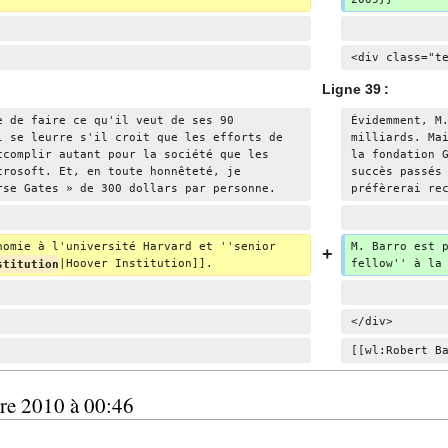
é
d
e
<div class="t
s
Ligne 39 :
m
o
e de faire ce qu'il veut de ses 90 
Évidemment, M
l se leurre s'il croit que les efforts de 
milliards. Ma
d
ccomplir autant pour la société que les 
la fondation 
i
crosoft. Et, en toute honnêteté, je 
succès passés
f
rse Gates » de 300 dollars par personne.
préfèrerai re
i
c
nomie à l'université Harvard et ''senior 
M. Barro est 
a
stitution
|Hoover Institution]].
fellow'' à la
t
i
o
</div>
n
[[wl:Robert B
s
bre 2010 à 00:46