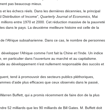
lement pas beaucoup mieux.
ès et les échecs réels. Dans les dernières décennies, le principal
 Distribution of Income",
Quarterly Journal of Economics
, Mai
millions entre 1970 et 2000. Cet réduction massive de la pauvreté
es dans le pays. La deuxième meilleure histoire est celle de la
e de l'Afrique subsaharienne. Dans ce cas, le nombre de personnes
évelopper l'Afrique comme l'ont fait la Chine et l'Inde. Un indice
 en particulier dans l'ouverture au marché et au capitalisme.
l'aide au développement n'est nullement responsable des succès et
uent, tend à promouvoir des secteurs publics pléthoriques,
rammes d'aide plus efficaces que ceux observés dans le passé,
Warren Buffett, qui a promis récemment de faire don de la plus
re 52 milliards que les 90 milliards de Bill Gates. M. Buffett doit