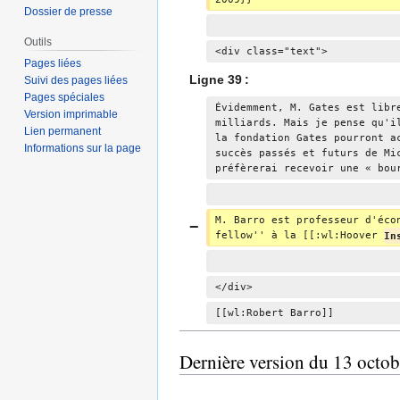
é
Dossier de presse
d
Outils
e
<div class="text">
Pages liées
s
Ligne 39 :
Suivi des pages liées
m
Pages spéciales
o
Évidemment, M. Gates est libr
Version imprimable
milliards. Mais je pense qu'i
d
Lien permanent
la fondation Gates pourront a
i
Informations sur la page
succès passés et futurs de Mi
f
préfèrerai recevoir une « bou
i
c
M. Barro est professeur d'éco
a
fellow'' à la [[:wl:Hoover 
In
t
i
o
</div>
n
[[wl:Robert Barro]]
s
Dernière version du 13 octo