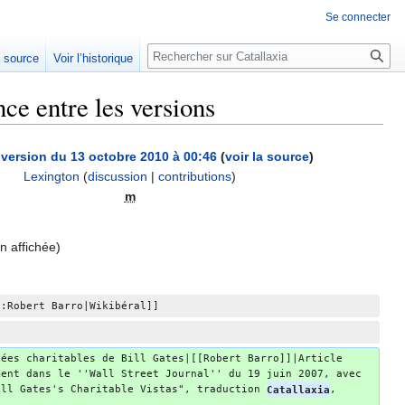
Se connecter
Rechercher
e source
Voir l’historique
nce entre les versions
 version du 13 octobre 2010 à 00:46
(
voir la source
)
Lexington
(
discussion
|
contributions
)
m
n affichée)
l:Robert Barro|Wikibéral]]
dées charitables de Bill Gates|[[Robert Barro]]|Article 
ment dans le ''Wall Street Journal'' du 19 juin 2007, avec 
ill Gates's Charitable Vistas", traduction 
Catallaxia
, 