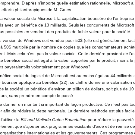
comprendre. D'après n'importe quelle estimation rationnelle, Microsoft a 
efforts philanthropiques de M. Gates.
 valeur sociale de Microsoft: la capitalisation boursière de l'entreprise
iards avec un bénéfice de 13 milliards. Seuls les concurrents de Microsoft 
dus possibles en vendant des produits de faible valeur pour la société.
version de Windows soit vendue pour 50$ (elle est généralement factur
l à 50$ multiplié par le nombre de copies que les consommateurs achèt
. Mais cela n'est pas la valeur sociale. Cette dernière provient de l'au
. Le bénéfice social est égal à la valeur apportée par le produit, moins le
s payeraient-ils volontairement pour Windows?
néfice social du logiciel de Microsoft est au moins égal au 44 milliards de
oursier applique au bénéfice (22), ce chiffre donne une valorisation de
e la société un bénéfice d'environ un trillion de dollars, soit plus de 
turs, sans prendre en compte le passé.
e de donner un montant si important de façon productive. Ce n'est pas tou
afin de réduire la dette nationale. La dernière méthode est plus facile 
'utiliser la
Bill and Melinda Gates Foundation
pour réduire la pauvreté 
blement que s'ajouter aux programmes existants d'aide et de remise de 
rganisations internationales et les gouvernements. Ces programmes on