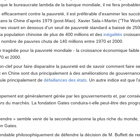
vé que le bureaucrate lambda de la banque mondiale, il ne fera probab
é efficacement contre la pauvreté, il est préférable d'examiner les succ
ns la Chine d'après 1979 (post-Mao). Xavier Sala-i-Martin ("The World
es vivant en dessous d'un seuil de pauvreté standard a baissé de 250 
a population chinoise de plus de 400 millions et des
inégalités
croissant
 nombre de pauvres chuta de 140 millions entre 1970 et 2000.
e tragédie pour la pauvreté mondiale - la croissance économique faibl
70 et 2000.
clef pour faire disparaitre la pauvreté est de savoir comment faire se d
t en Chine sont dus principalement à des améliorations de gouvernance,
coule principalement de
défaillances des états
. Un autre indice est que 
oppement est généralement gérée par les gouvernements et, par conséq
urs du marchés. La fondation Gates conduira-t-elle peut-être des prog
rendre » semble venir de la seconde personne la plus riche du monde, 
on Gates.
éfendable philosophiquement de défendre la décision de M. Buffett de rend