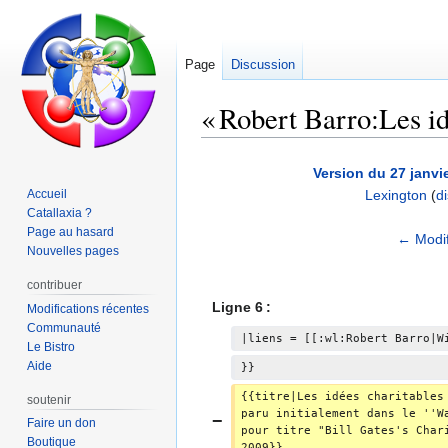
Page
Discussion
« Robert Barro:Les idé
Aller
Aller
Version du 27 janvi
à
à
Accueil
Lexington
(
d
la
la
Catallaxia ?
navigation
recherche
Page au hasard
A
← Modif
Nouvelles pages
u
c
contribuer
u
Ligne 6 :
Modifications récentes
n
Communauté
|liens = [[:wl:Robert Barro|W
Le Bistro
r
Aide
}}
é
s
{{titre|Les idées charitables
soutenir
u
paru initialement dans le ''W
Faire un don
pour titre "Bill Gates's Char
m
Boutique
2009}}