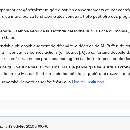
oppement est généralement gérée par les gouvernements et, par conséq
urs du marchés. La fondation Gates conduira-t-elle peut-être des prog
rendre » semble venir de la seconde personne la plus riche du monde, 
on Gates.
éfendable philosophiquement de défendre la décision de M. Buffett de rend
é à miser sur les bonnes actions [en bourse]. Que sa fortune découle de
ler d'amélioration des pratiques managériales de l'entreprise ou de déc
ce qu'il veut de ses 90 milliards. Mais je pense qu'il se leurre s'il croi
t futurs de Microsoft. Et, en toute honnêteté, je préfèrerai recevoir u
'université Harvard et
senior fellow
à la
Hoover Institution
.
ite le 13 octobre 2010 à 00:46.