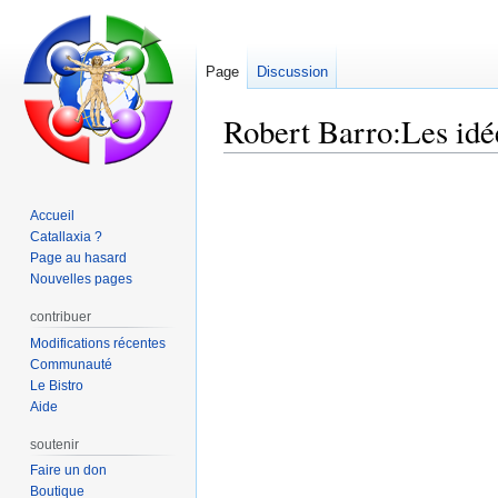
Page
Discussion
Robert Barro:Les idée
Aller
Aller
à
à
Accueil
la
la
Catallaxia ?
navigation
recherche
Page au hasard
Nouvelles pages
contribuer
Modifications récentes
Communauté
Le Bistro
Aide
soutenir
Faire un don
Boutique