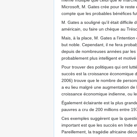
même multiple que celui que le marché b
Microsoft, M. Gates crée pour le reste d
compte que les probables bénéfices fu
M. Gates a souligné qu'il était difficil
américain, ou faire un chèque au Trésor 
Mais, à la place, M. Gates a l'intention d
but noble. Cependant, il ne fera proba
depuis de nombreuses années par les o
probablement plus intelligent et moti
Pour trouver des politiques qui ont lutt
succès est la croissance économique da
2006) trouve que le nombre de personn
a eu lieu malgré une augmentation de l
croissance économique indienne, ou le
Également éclairante est la plus grand
pauvres a cru de 200 millions entre 19
Ces exemples suggèrent que la question-
important est que les succès en Inde e
Pareillement, la tragédie africaine dé