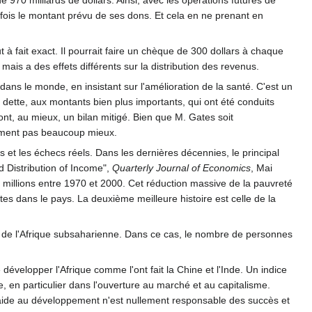
 970 milliards de dollars. Ainsi, avec les opérations futures de
10 fois le montant prévu de ses dons. Et cela en ne prenant en
t à fait exact. Il pourrait faire un chèque de 300 dollars à chaque
mais a des effets différents sur la distribution des revenus.
dans le monde, en insistant sur l'amélioration de la santé. C'est un
dette, aux montants bien plus importants, qui ont été conduits
t, au mieux, un bilan mitigé. Bien que M. Gates soit
lement pas beaucoup mieux.
ès et les échecs réels. Dans les dernières décennies, le principal
 Distribution of Income",
Quarterly Journal of Economics
, Mai
millions entre 1970 et 2000. Cet réduction massive de la pauvreté
es dans le pays. La deuxième meilleure histoire est celle de la
e de l'Afrique subsaharienne. Dans ce cas, le nombre de personnes
évelopper l'Afrique comme l'ont fait la Chine et l'Inde. Un indice
 en particulier dans l'ouverture au marché et au capitalisme.
l'aide au développement n'est nullement responsable des succès et