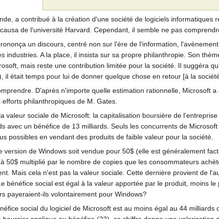
nde, a contribué à la création d'une société de logiciels informatiques r
is causa de l'université Harvard. Cependant, il semble ne pas comprendre 
rononça un discours, centré non sur l'ère de l'information, l'avènement 
 industries. A la place, il insista sur sa propre philanthropie. Son thème 
rosoft, mais reste une contribution limitée pour la société. Il suggéra q
, il était temps pour lui de donner quelque chose en retour [à la société
comprendre. D'après n'importe quelle estimation rationnelle, Microsoft a 
efforts philanthropiques de M. Gates.
 valeur sociale de Microsoft: la capitalisation boursière de l'entreprise
iards avec un bénéfice de 13 milliards. Seuls les concurrents de Microsoft 
dus possibles en vendant des produits de faible valeur pour la société.
version de Windows soit vendue pour 50$ (elle est généralement factur
l à 50$ multiplié par le nombre de copies que les consommateurs achèt
. Mais cela n'est pas la valeur sociale. Cette dernière provient de l'au
. Le bénéfice social est égal à la valeur apportée par le produit, moins le
s payeraient-ils volontairement pour Windows?
néfice social du logiciel de Microsoft est au moins égal au 44 milliards de