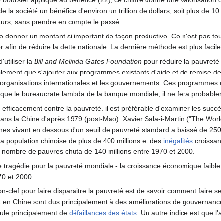
oursier applique au bénéfice (22), ce chiffre donne une valorisation de
e la société un bénéfice d'environ un trillion de dollars, soit plus de 
turs, sans prendre en compte le passé.
e de donner un montant si important de façon productive. Ce n'est pas tou
afin de réduire la dette nationale. La dernière méthode est plus facile 
'utiliser la
Bill and Melinda Gates Foundation
pour réduire la pauvreté 
blement que s'ajouter aux programmes existants d'aide et de remise de 
rganisations internationales et les gouvernements. Ces programmes on
vé que le bureaucrate lambda de la banque mondiale, il ne fera probab
é efficacement contre la pauvreté, il est préférable d'examiner les succ
ns la Chine d'après 1979 (post-Mao). Xavier Sala-i-Martin ("The World
es vivant en dessous d'un seuil de pauvreté standard a baissé de 250 
a population chinoise de plus de 400 millions et des
inégalités
croissant
 nombre de pauvres chuta de 140 millions entre 1970 et 2000.
e tragédie pour la pauvreté mondiale - la croissance économique faibl
70 et 2000.
clef pour faire disparaitre la pauvreté est de savoir comment faire se d
t en Chine sont dus principalement à des améliorations de gouvernance,
coule principalement de
défaillances des états
. Un autre indice est que 