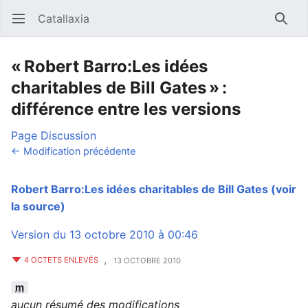
Catallaxia
Ouvrir le menu principal
Reche
« Robert Barro:Les idées
charitables de Bill Gates » :
différence entre les versions
Page
Discussion
← Modification précédente
Robert Barro:Les idées charitables de Bill Gates
(voir
la source)
Version du 13 octobre 2010 à 00:46
,
4 OCTETS ENLEVÉS
13 OCTOBRE 2010
m
aucun résumé des modifications