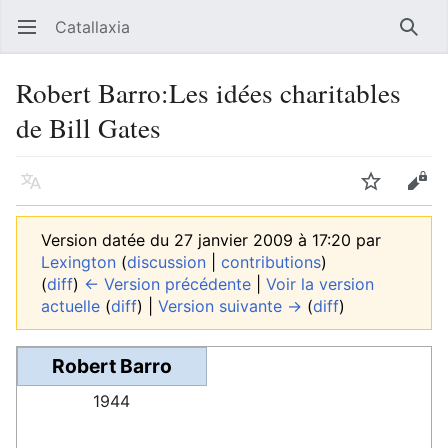
Catallaxia
Ouvrir le menu principal
Reche
Robert Barro:Les idées charitables
de Bill Gates
Langue
Suivre
Modifier
Version datée du 27 janvier 2009 à 17:20 par
Lexington
(
discussion
|
contributions
)
(
diff
)
← Version précédente
|
Voir la version
actuelle
(
diff
) |
Version suivante →
(
diff
)
Robert Barro
1944