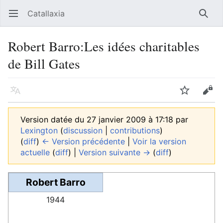
Catallaxia
Ouvrir le menu principal
Reche
Robert Barro:Les idées charitables
de Bill Gates
Langue
Suivre
Modifier
Version datée du 27 janvier 2009 à 17:18 par
Lexington
(
discussion
|
contributions
)
(
diff
)
← Version précédente
|
Voir la version
actuelle
(
diff
) |
Version suivante →
(
diff
)
Robert Barro
1944